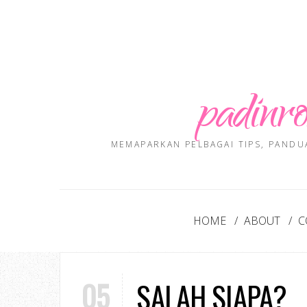
padinro
MEMAPARKAN PELBAGAI TIPS, PANDU
HOME
ABOUT
C
05
SALAH SIAPA?