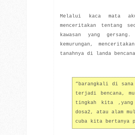
Melalui kaca mata ak
menceritakan tentang se
kawasan yang gersang.
kemurungan, menceritaka
tanahnya di landa bencan
“barangkali di sana
terjadi bencana, mu
tingkah kita ,yang
dosa2, atau alam mu
cuba kita bertanya 