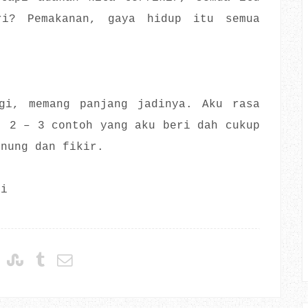
ri? Pemakanan, gaya hidup itu semua
gi, memang panjang jadinya. Aku rasa
, 2 – 3 contoh yang aku beri dah cukup
enung dan fikir.
gi