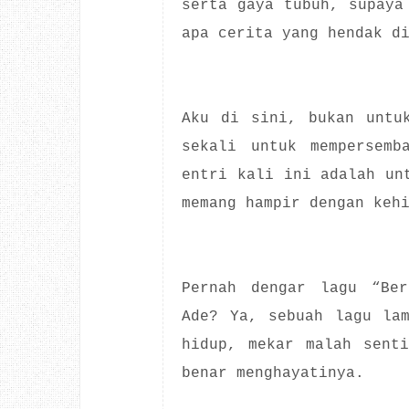
serta gaya tubuh, supaya
apa cerita yang hendak d
Aku di sini, bukan untu
sekali untuk mempersemb
entri kali ini adalah un
memang hampir dengan keh
Pernah dengar lagu “Ber
Ade? Ya, sebuah lagu la
hidup, mekar malah sent
benar menghayatinya.