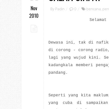
Nov
By
Padin
0
bencana
,
pen
2010
Selamat
Dewasa ini, tak di nafik
di corong - corong radio
lagi yang wujud kini. Se
kadangkala memberi penga
pandang.
Seperti yang kita maklum
yang cuba di sampaikan