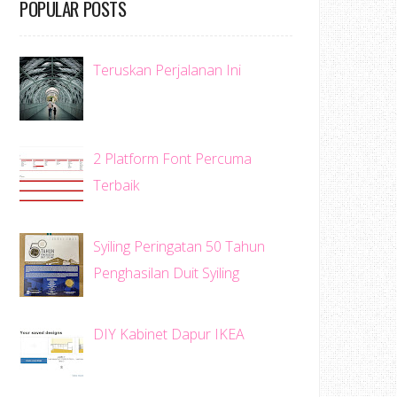
POPULAR POSTS
Teruskan Perjalanan Ini
2 Platform Font Percuma
Terbaik
Syiling Peringatan 50 Tahun
Penghasilan Duit Syiling
DIY Kabinet Dapur IKEA