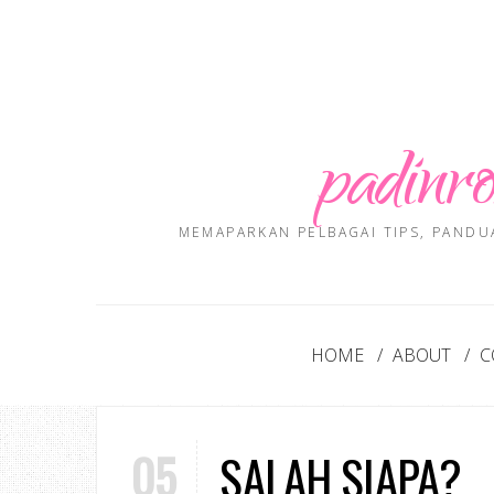
padinro
MEMAPARKAN PELBAGAI TIPS, PANDU
HOME
ABOUT
C
05
SALAH SIAPA?