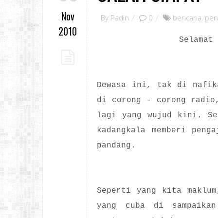
Nov
By
Padin
0
bencana
,
pen
2010
Selamat
Dewasa ini, tak di nafik
di corong - corong radio
lagi yang wujud kini. Se
kadangkala memberi penga
pandang.
Seperti yang kita maklum
yang cuba di sampaikan