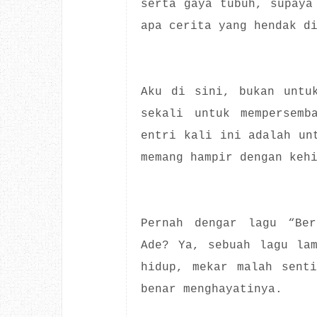
serta gaya tubuh, supaya
apa cerita yang hendak d
Aku di sini, bukan untu
sekali untuk mempersemb
entri kali ini adalah un
memang hampir dengan keh
Pernah dengar lagu “Ber
Ade? Ya, sebuah lagu la
hidup, mekar malah sent
benar menghayatinya.