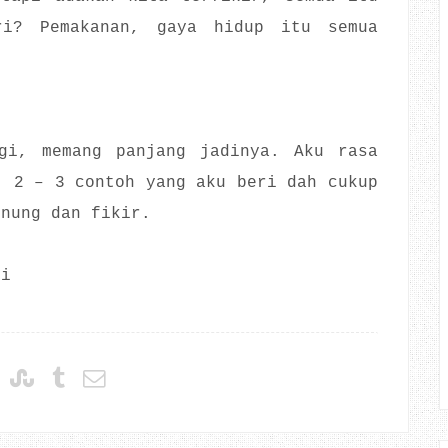
ri? Pemakanan, gaya hidup itu semua
gi, memang panjang jadinya. Aku rasa
, 2 – 3 contoh yang aku beri dah cukup
enung dan fikir.
gi