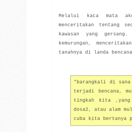
Melalui kaca mata ak
menceritakan tentang se
kawasan yang gersang.
kemurungan, menceritaka
tanahnya di landa bencan
“barangkali di sana
terjadi bencana, mu
tingkah kita ,yang
dosa2, atau alam mu
cuba kita bertanya 