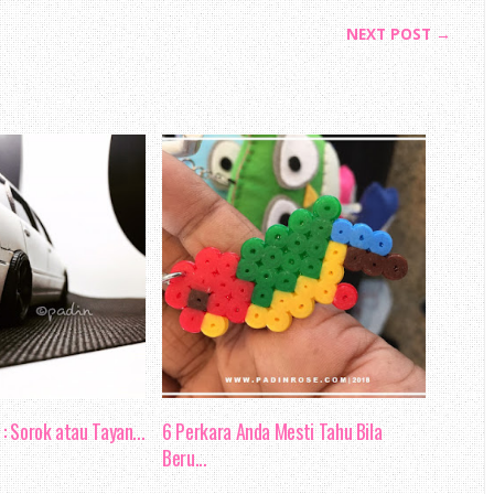
NEXT POST →
: Sorok atau Tayan...
6 Perkara Anda Mesti Tahu Bila
Beru...