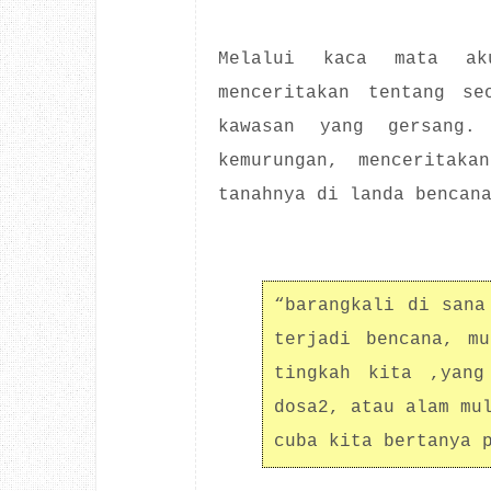
Melalui kaca mata ak
menceritakan tentang se
kawasan yang gersang.
kemurungan, menceritaka
tanahnya di landa bencan
“barangkali di sana
terjadi bencana, mu
tingkah kita ,yang
dosa2, atau alam mu
cuba kita bertanya 