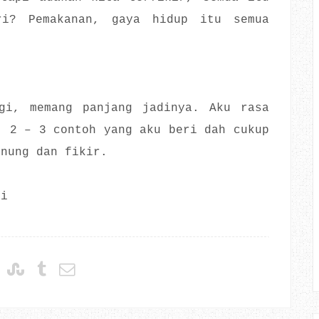
ri? Pemakanan, gaya hidup itu semua
gi, memang panjang jadinya. Aku rasa
, 2 – 3 contoh yang aku beri dah cukup
enung dan fikir.
gi