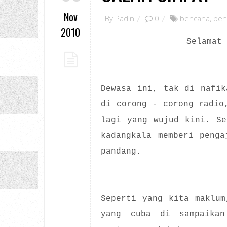
Nov
By
Padin
0
bencana
,
pen
2010
Selamat
Dewasa ini, tak di nafik
di corong - corong radio
lagi yang wujud kini. Se
kadangkala memberi penga
pandang.
Seperti yang kita maklum
yang cuba di sampaikan