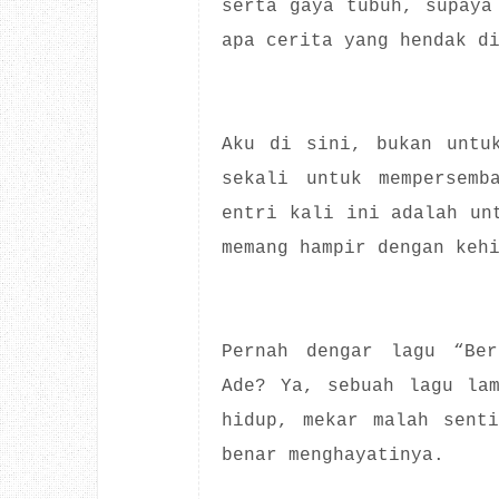
serta gaya tubuh, supaya
apa cerita yang hendak d
Aku di sini, bukan untu
sekali untuk mempersemb
entri kali ini adalah un
memang hampir dengan keh
Pernah dengar lagu “Ber
Ade? Ya, sebuah lagu la
hidup, mekar malah sent
benar menghayatinya.