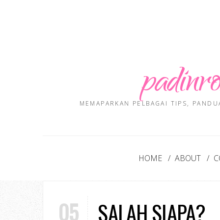
padinro
MEMAPARKAN PELBAGAI TIPS, PANDU
HOME
ABOUT
C
05
SALAH SIAPA?