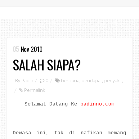
05
Nov 2010
SALAH SIAPA?
By
Padin
0
bencana
,
pendapat
,
penyakit
,
Permalink
Selamat Datang Ke
padinno.com
Dewasa ini, tak di nafikan memang