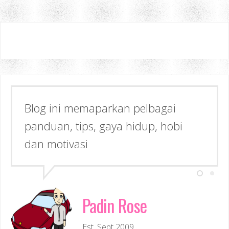
Blog ini memaparkan pelbagai
Semoga dapat memberi Manfaat &
panduan, tips, gaya hidup, hobi
Inspirasi kepada anda!
dan motivasi
Padin Rose
Est. Sept 2009