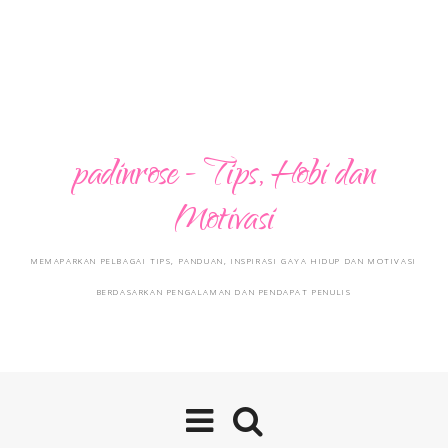
padinrose - Tips, Hobi dan
Motivasi
MEMAPARKAN PELBAGAI TIPS, PANDUAN, INSPIRASI GAYA HIDUP DAN MOTIVASI
BERDASARKAN PENGALAMAN DAN PENDAPAT PENULIS