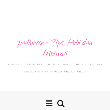
padinrose - Tips, Hobi dan
Motivasi
MEMAPARKAN PELBAGAI TIPS, PANDUAN, INSPIRASI GAYA HIDUP DAN MOTIVASI
BERDASARKAN PENGALAMAN DAN PENDAPAT PENULIS