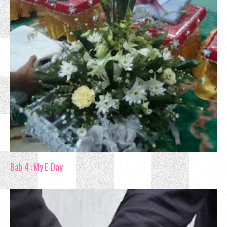
jari.
Apa yang di harapkan kepelbagaian p
membolehkan pelbagai urusan boleh d
mudah. Tapi, kadangkala harapan tingga
kata pepatah, indah khabar dari rupa. D
berkongsi pendapat aku tentang beberapa
rasa perkhidmatannya belum boleh di
sebagai yang terbaik.
Bab 4 : My E-Day