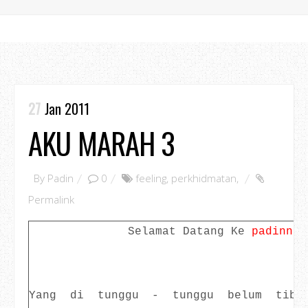
27
Jan 2011
AKU MARAH 3
By
Padin
0
feeling
,
perkhidmatan
,
Permalink
Selamat Datang Ke
padinno.
Yang di tunggu - tunggu belum tiba.