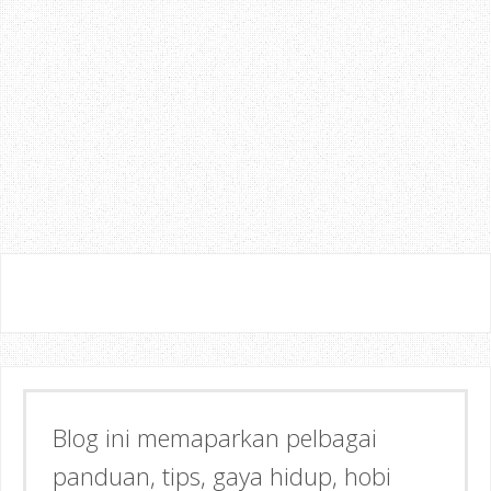
boleh nak selesakan pelanggan, baik
cerita. Taklah pelanggan pening kep
mungkin bagi sesetengah pihak, perkara
biasa, tapi bagi aku, memang aku ta
berterus terang sahaja pada kaunter.
Ada 2 - 3 insiden yang melibatkan aku
perkhidmatan, tapi cukuplah aku nyatakan
kali ni, perkhidmatan di pejabat pos
Johor Bahru amat mengecewakan. Apa penda
Terima Kasih ~ Datang Lagi
Blog ini memaparkan pelbagai
panduan, tips, gaya hidup, hobi