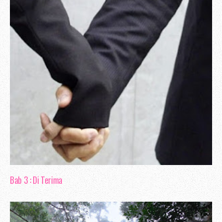
Pejabat Pos. Umum, pejabat pos ni 
Pelbagai urusan boleh di lakukan di p
bulan Januari, aku ingin memperbaharui i
jalan di pejabat pos, disebabkan masa re
Bab 3 : Di Terima
pejabat pos adalah tempat yang paling
menjadi hampa apabila setelah hampi
giliran, insurans tak boleh di perbah