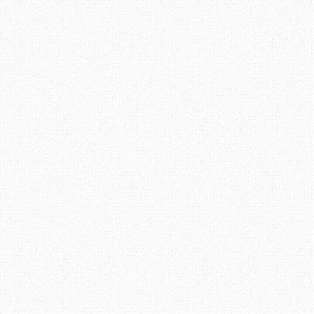
datang lambat dari saya masih boleh ber
dari saya? Kalau macam ni, datang pukul 
boleh renew
!!!"
Pegawai 1 menjawab "
Saya buat kerja,mana
tu potong barisan".. "Abes, kenapa bu
kalau sesiapa je boleh masuk potong li
Lain kali saya masuk je sini, saya t
boleh
?!!"
Masa tu orang yang ada dalam pejaba
tertumpu pada aku. Nak pikir malu, ah
malukan, diorang bukan kenal aku. Tiba 