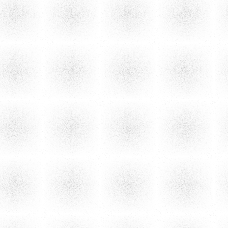
bersuara, "
encik, kalau tak suka, e
tempat lain yang encik rasa selesa, kam
pelanggan macam encik
"
"
Kalau tak dapat layan pelanggan, tak da
pelanggan, jangan buat perkhidmatan
pejabat pos nih
.." dan aku terus bereda
berlawan dengan orang yang kurang a
perkhidmatan, barangkali.
Bagi aku, pelanggan akan menggunakan 
ada. Kalau bangunan besar, kakitanga