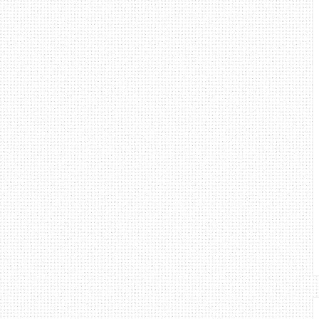
di lakukan di pejabat pos. Awal
 memperbaharui insurans dan cukai
sebabkan masa rehat singkat, maka
pat yang paling hampir. Tetapi,
 setelah hampir 1 jam menunggu
boleh di perbaharui, abis kouta
 lepaskan pada pegawai kaunter
abat pos ada 4, tapi 2 je yang
 ni waktu puncak, orang keluar