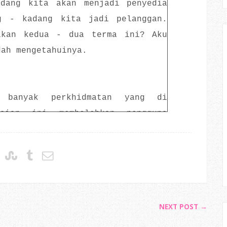
dang kita akan menjadi penyedia
g - kadang kita jadi pelanggan.
ikan kedua - dua terma ini? Aku
dah mengetahuinya.
n banyak perkhidmatan yang di
gaian ini membolehkan pengguna
arkan kesenangan, kecepatan dan
kita tengok ramai orang berpusu -
ntuk membuat pelbagai urusan,
 dan lain - lain.
NEXT POST →
u di tinggalkan kerana terpaksa