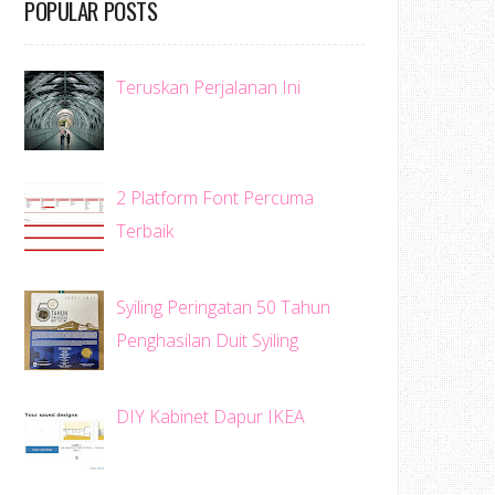
POPULAR POSTS
Teruskan Perjalanan Ini
2 Platform Font Percuma
Terbaik
Syiling Peringatan 50 Tahun
Penghasilan Duit Syiling
DIY Kabinet Dapur IKEA