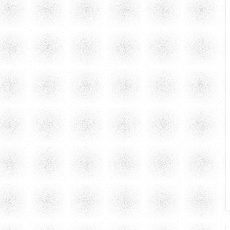
atan untuk urusan macam ni, jadi
ong? Memang lambat lah jadinya
!"
sambung, "
Macamana 3 orang yang
r giliran yang sama? Orang yang
 masih boleh berurusan lagi cepat
i, datang pukul 9 pun belum tentu
 buat kerja,mana nak nampak orang
bes, kenapa buat nombor giliran
masuk potong line? @!#$$^&&!!!!!