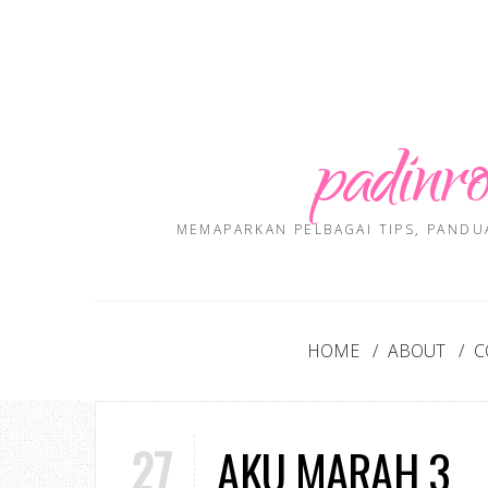
padinro
MEMAPARKAN PELBAGAI TIPS, PANDU
HOME
ABOUT
C
27
AKU MARAH 3