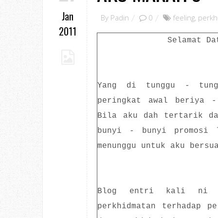
Jan
By
Padin
0
feeling
,
perkh
2011
Selamat Da
Yang di tunggu - tung
peringkat awal beriya -
Bila aku dah tertarik d
bunyi - bunyi promosi 
menunggu untuk aku bersu
Blog entri kali ni a
perkhidmatan terhadap p