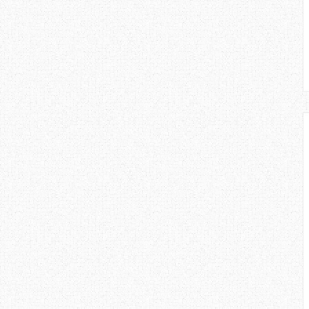
belum boleh di klasifikasikan
ejabat pos ni memang popular.