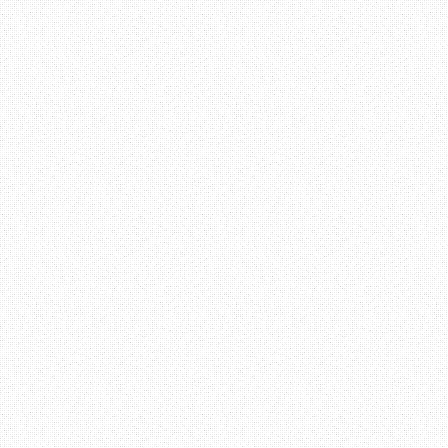
Lain kali saya masuk j
boleh
?!!"
Masa tu orang yang ad
tertumpu pada aku. Nak
malukan, diorang bukan 
bersuara, "
encik, kala
tempat lain yang encik 
pelanggan macam encik
"
"
Kalau tak dapat layan p
pelanggan, jangan bua
pejabat pos nih
.." dan a