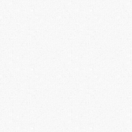
rasa perkhidmatannya 
sebagai yang terbaik.
Pejabat Pos. Umum, p