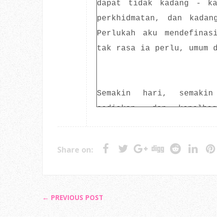
dapat tidak kadang - ka
perkhidmatan, dan kadan
Perlukah aku mendefinas
tak rasa ia perlu, umum 
Semakin hari, semaki
sediakan, dan kepelba
membuat pilihan, berdas
keselesaan. Kalau dulu, 
Share on:
pusu ke pejabat pos u
pembayaran bil, hartanah
← PREVIOUS POST
Banyak urusan yang perl