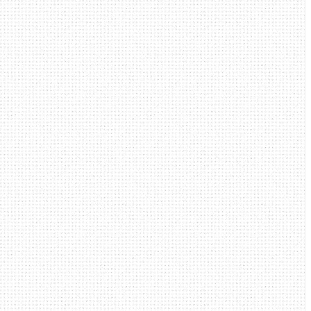
e sini, saya terus ke kaunter,
a dalam pejabat pos tu, semua
 pikir malu, ah apa yang nak di
kenal aku. Tiba - tiba, pegawai 2
u tak suka, encik boleh pergi
rasa selesa, kami tak dapat layan
elanggan, tak dapat penuhi urusan
t perkhidmatan lah!Tutup saja
ku terus beredar, tiada guna aku