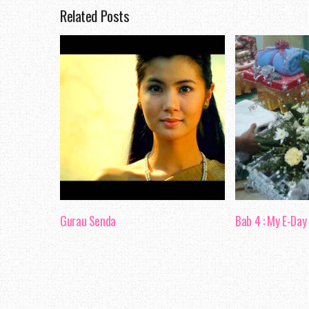
Related Posts
menempuh kesesakan lal
giliran dan lain - lain 
usia emas juga turut be
mahu hilang giliran. It
hidup sedikit berubah, 
perkhidmatan jalur leb
jari.
Apa yang di harapkan 
Gurau Senda
Bab 4 : My E-Day
membolehkan pelbagai 
mudah. Tapi, kadangkala
kata pepatah, indah kha
berkongsi pendapat aku 