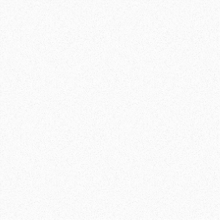
berehat dan guna kesemp
kenapa ada 2 kaunter kos
Pegawai 1 terdiam. Aku 
berbeza ada satu nombo
datang lambat dari saya
dari saya? Kalau macam n
boleh renew
!!!"
Pegawai 1 menjawab "
Saya
tu potong barisan".. "A
kalau sesiapa je boleh 