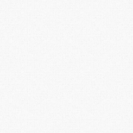
Pelbagai urusan boleh 
bulan Januari, aku ingin
jalan di pejabat pos, di
pejabat pos adalah tem
menjadi hampa apabila
giliran, insurans tak 
untuk hari tersebut.
Antara dialog yang aku
seperti berikut :
"
Macamana kaunter pej
bukak? Waktu tengahari