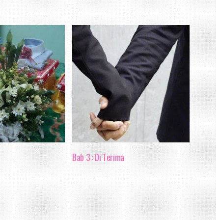
ulintas, beratur lama menunggu
hal. Tambah menyedihkan, golongan
ratur lama, semata - mata tidak
u hal dulu. Masakini mungkin gaya
mana yang mampu boleh menggunakan
ar, dan semua urusan di hujung
kepelbagaian perkhidmatan ini
Bab 3 : Di Terima
urusan boleh di lakukan dengan
 harapan tinggal harapan je. Bak
bar dari rupa. Di sini, aku ingin
tentang beberapa perkara yang aku