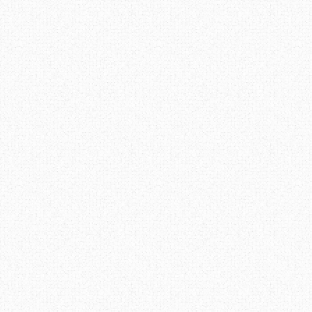
bersuara, "
encik, kalau tak suka, e
tempat lain yang encik rasa selesa, kam
pelanggan macam encik
"
"
Kalau tak dapat layan pelanggan, tak da
pelanggan, jangan buat perkhidmatan
pejabat pos nih
.." dan aku terus bereda
berlawan dengan orang yang kurang a
perkhidmatan, barangkali.
Bagi aku, pelanggan akan menggunakan 
ada. Kalau bangunan besar, kakitanga