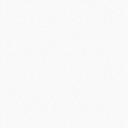
datang lambat dari saya masih boleh ber
dari saya? Kalau macam ni, datang pukul 
boleh renew
!!!"
Pegawai 1 menjawab "
Saya buat kerja,mana
tu potong barisan".. "Abes, kenapa bu
kalau sesiapa je boleh masuk potong li
Lain kali saya masuk je sini, saya t
boleh
?!!"
Masa tu orang yang ada dalam pejaba
tertumpu pada aku. Nak pikir malu, ah
malukan, diorang bukan kenal aku. Tiba 