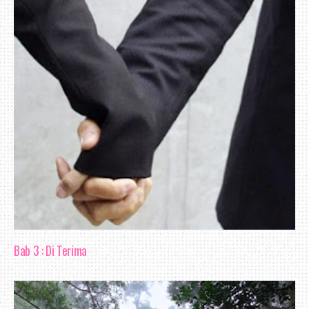
Pejabat Pos. Umum, pejabat pos ni 
Pelbagai urusan boleh di lakukan di p
bulan Januari, aku ingin memperbaharui i
jalan di pejabat pos, disebabkan masa re
Bab 3 : Di Terima
pejabat pos adalah tempat yang paling
menjadi hampa apabila setelah hampi
giliran, insurans tak boleh di perbah