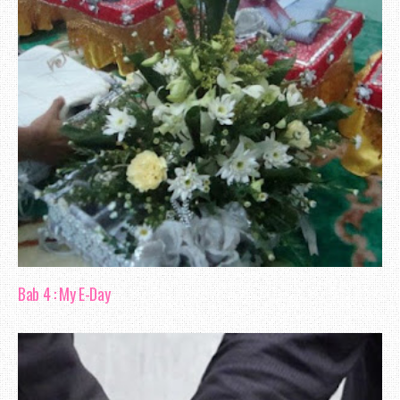
jari.
Apa yang di harapkan kepelbagaian p
membolehkan pelbagai urusan boleh d
mudah. Tapi, kadangkala harapan tingga
kata pepatah, indah khabar dari rupa. D
berkongsi pendapat aku tentang beberapa
rasa perkhidmatannya belum boleh di
sebagai yang terbaik.
Bab 4 : My E-Day