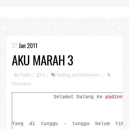
27
Jan 2011
AKU MARAH 3
By
Padin
0
feeling
,
perkhidmatan
,
Permalink
Selamat Datang Ke
padinno.
Yang di tunggu - tunggu belum tiba.