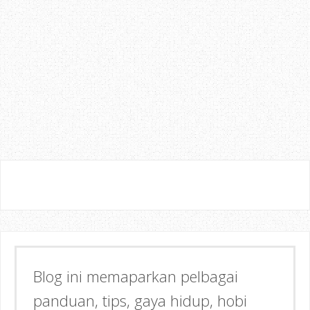
boleh nak selesakan pelanggan, baik
cerita. Taklah pelanggan pening kep
mungkin bagi sesetengah pihak, perkara
biasa, tapi bagi aku, memang aku ta
berterus terang sahaja pada kaunter.
Ada 2 - 3 insiden yang melibatkan aku
perkhidmatan, tapi cukuplah aku nyatakan
kali ni, perkhidmatan di pejabat pos
Johor Bahru amat mengecewakan. Apa penda
Terima Kasih ~ Datang Lagi
Blog ini memaparkan pelbagai
panduan, tips, gaya hidup, hobi