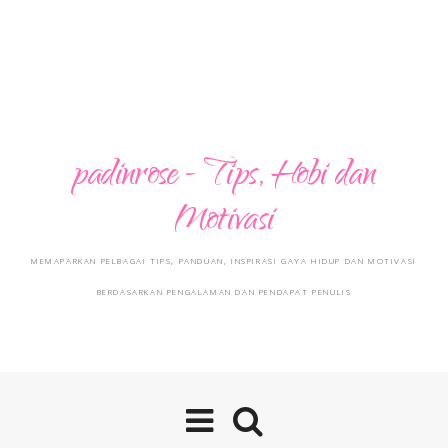
padinrose - Tips, Hobi dan
Motivasi
MEMAPARKAN PELBAGAI TIPS, PANDUAN, INSPIRASI GAYA HIDUP DAN MOTIVASI
BERDASARKAN PENGALAMAN DAN PENDAPAT PENULIS