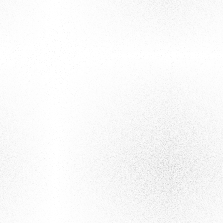
datang lambat dari saya masih boleh ber
dari saya? Kalau macam ni, datang pukul 
boleh renew
!!!"
Pegawai 1 menjawab "
Saya buat kerja,mana
tu potong barisan".. "Abes, kenapa bu
kalau sesiapa je boleh masuk potong li
Lain kali saya masuk je sini, saya t
boleh
?!!"
Masa tu orang yang ada dalam pejaba
tertumpu pada aku. Nak pikir malu, ah
malukan, diorang bukan kenal aku. Tiba 