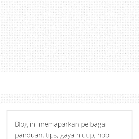
boleh nak selesakan pelanggan, baik
cerita. Taklah pelanggan pening kep
mungkin bagi sesetengah pihak, perkara
biasa, tapi bagi aku, memang aku ta
berterus terang sahaja pada kaunter.
Ada 2 - 3 insiden yang melibatkan aku
perkhidmatan, tapi cukuplah aku nyatakan
kali ni, perkhidmatan di pejabat pos
Johor Bahru amat mengecewakan. Apa penda
Terima Kasih ~ Datang Lagi
Blog ini memaparkan pelbagai
panduan, tips, gaya hidup, hobi