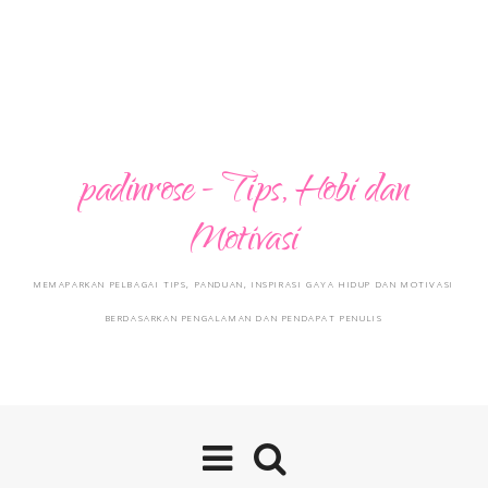
padinrose - Tips, Hobi dan
Motivasi
MEMAPARKAN PELBAGAI TIPS, PANDUAN, INSPIRASI GAYA HIDUP DAN MOTIVASI
BERDASARKAN PENGALAMAN DAN PENDAPAT PENULIS