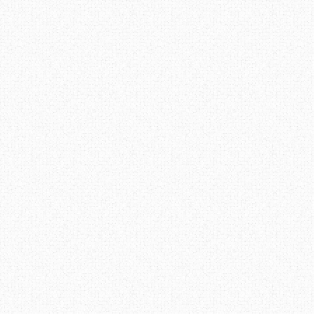
bersuara, "
encik, kalau tak suka, e
tempat lain yang encik rasa selesa, kam
pelanggan macam encik
"
"
Kalau tak dapat layan pelanggan, tak da
pelanggan, jangan buat perkhidmatan
pejabat pos nih
.." dan aku terus bereda
berlawan dengan orang yang kurang a
perkhidmatan, barangkali.
Bagi aku, pelanggan akan menggunakan 
ada. Kalau bangunan besar, kakitanga