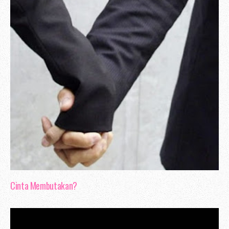
Pejabat Pos. Umum, pejabat pos ni 
Pelbagai urusan boleh di lakukan di p
bulan Januari, aku ingin memperbaharui i
jalan di pejabat pos, disebabkan masa re
Cinta Membutakan?
pejabat pos adalah tempat yang paling
menjadi hampa apabila setelah hampi
giliran, insurans tak boleh di perbah