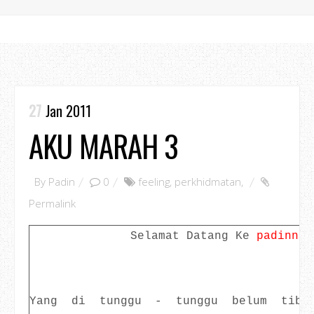
27
Jan 2011
AKU MARAH 3
By
Padin
0
feeling
,
perkhidmatan
,
Permalink
Selamat Datang Ke
padinno.
Yang di tunggu - tunggu belum tiba.