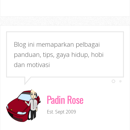
Blog ini memaparkan pelbagai
Semoga dapat memberi Manfaat &
panduan, tips, gaya hidup, hobi
Inspirasi kepada anda!
dan motivasi
Padin Rose
Est. Sept 2009