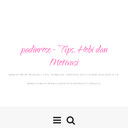
padinrose - Tips, Hobi dan
Motivasi
MEMAPARKAN PELBAGAI TIPS, PANDUAN, INSPIRASI GAYA HIDUP DAN MOTIVASI
BERDASARKAN PENGALAMAN DAN PENDAPAT PENULIS