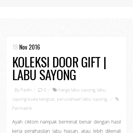
19
Nov 2016
KOLEKSI DOOR GIFT |
LABU SAYONG
By
Padin
0
harga labu sayong
,
labu
sayong kuala kangsar
,
perusahaan labu sayong
,
Permalink
Ayah ciktom nampak berminat benar dengan hasil
kerja penghasilan labu hiasan, atau lebih dikenali