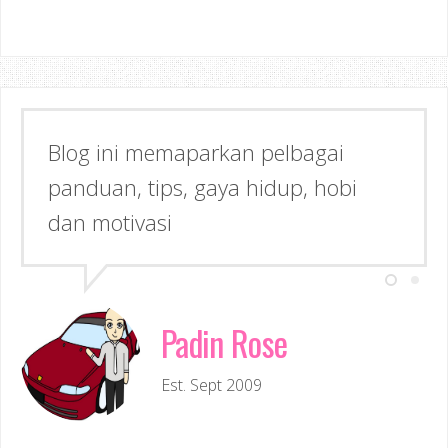
Blog ini memaparkan pelbagai
Semoga dapat memberi Manfaat &
panduan, tips, gaya hidup, hobi
Inspirasi kepada anda!
dan motivasi
Padin Rose
Est. Sept 2009