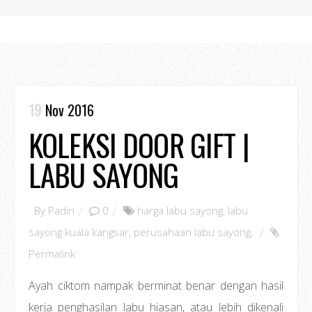
19
Nov 2016
KOLEKSI DOOR GIFT |
LABU SAYONG
By
Padin
0
harga labu sayong
,
labu
sayong kuala kangsar
,
perusahaan labu sayong
,
Permalink
Ayah ciktom nampak berminat benar dengan hasil
kerja penghasilan labu hiasan, atau lebih dikenali