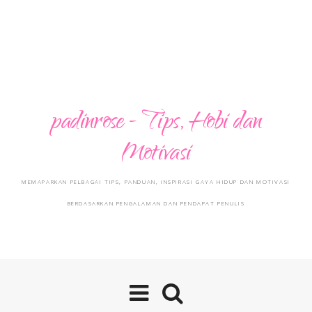
padinrose - Tips, Hobi dan
Motivasi
MEMAPARKAN PELBAGAI TIPS, PANDUAN, INSPIRASI GAYA HIDUP DAN MOTIVASI
BERDASARKAN PENGALAMAN DAN PENDAPAT PENULIS