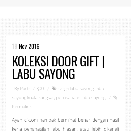
19
Nov 2016
KOLEKSI DOOR GIFT |
LABU SAYONG
By
Padin
0
harga labu sayong
,
labu
sayong kuala kangsar
,
perusahaan labu sayong
,
Permalink
Ayah ciktom nampak berminat benar dengan hasil
kerja penghasilan labu hiasan, atau lebih dikenali