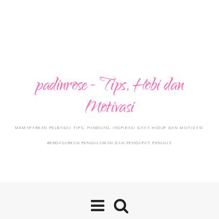
padinrose - Tips, Hobi dan
Motivasi
MEMAPARKAN PELBAGAI TIPS, PANDUAN, INSPIRASI GAYA HIDUP DAN MOTIVASI
BERDASARKAN PENGALAMAN DAN PENDAPAT PENULIS