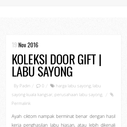
19
Nov 2016
KOLEKSI DOOR GIFT |
LABU SAYONG
By
Padin
0
harga labu sayong
,
labu
sayong kuala kangsar
,
perusahaan labu sayong
,
Permalink
Ayah ciktom nampak berminat benar dengan hasil
kerja penghasilan labu hiasan, atau lebih dikenali