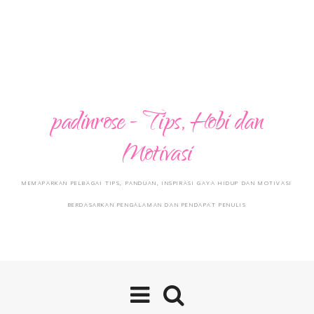
padinrose - Tips, Hobi dan
Motivasi
MEMAPARKAN PELBAGAI TIPS, PANDUAN, INSPIRASI GAYA HIDUP DAN MOTIVASI
BERDASARKAN PENGALAMAN DAN PENDAPAT PENULIS