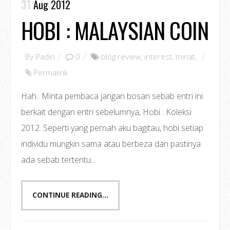
31
Aug 2012
HOBI : MALAYSIAN COIN
By
Padin
0
blog review
,
interest
,
minat
,
Permalink
Hah.. Minta pembaca jangan bosan sebab entri ini
berkait dengan entri sebelumnya, Hobi : Koleksi
2012. Seperti yang pernah aku bagitau, hobi setiap
individu mungkin sama atau berbeza dan pastinya
ada sebab tertentu...
CONTINUE READING...