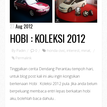
27
Aug 2012
HOBI : KOLEKSI 2012
By
Padin
0
honda civic
,
interest
,
minat
,
Permalink
Tinggalkan cerita Dendang Perantau tempoh hari,
untuk blog post kali ini aku ingin kongsikan
berkenaan Hobi : Koleksi 2012 pula. Jika anda belum
berpeluang membaca entri lepas berkaitan hobi
aku, bolehlah baca dahulu...