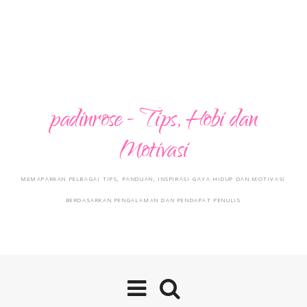
padinrose - Tips, Hobi dan
Motivasi
MEMAPARKAN PELBAGAI TIPS, PANDUAN, INSPIRASI GAYA HIDUP DAN MOTIVASI
BERDASARKAN PENGALAMAN DAN PENDAPAT PENULIS