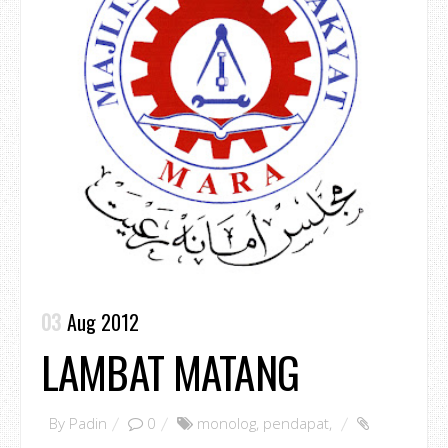
03
Aug 2012
LAMBAT MATANG
By
Padin
0
monolog
,
pendapat
,