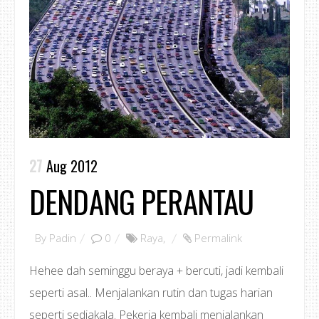
27
Aug 2012
DENDANG PERANTAU
By
Padin
0
Raya
,
Permalink
Hehee dah seminggu beraya + bercuti, jadi kembali
seperti asal.. Menjalankan rutin dan tugas harian
seperti sediakala. Pekerja kembali menjalankan