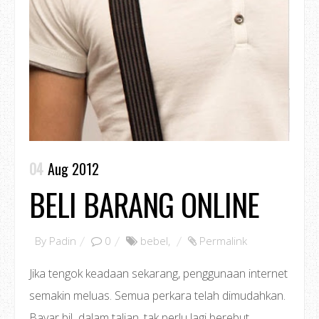
04
Aug 2012
BELI BARANG ONLINE
By
Padin
0
bebel
,
Permalink
Jika tengok keadaan sekarang, penggunaan internet
semakin meluas. Semua perkara telah dimudahkan.
Bayar bil dalam talian, tak perlu lagi berebut