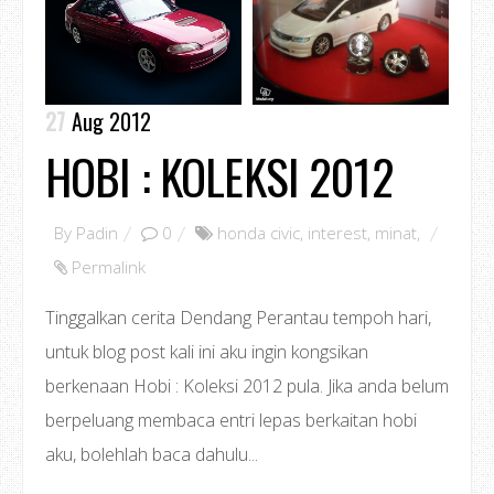
27
Aug 2012
HOBI : KOLEKSI 2012
By
Padin
0
honda civic
,
interest
,
minat
,
Permalink
Tinggalkan cerita Dendang Perantau tempoh hari,
untuk blog post kali ini aku ingin kongsikan
berkenaan Hobi : Koleksi 2012 pula. Jika anda belum
berpeluang membaca entri lepas berkaitan hobi
aku, bolehlah baca dahulu...