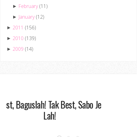
February
(11)
►
January
(12)
►
2011
(156)
►
2010
(139)
►
2009
(14)
►
Best, Baguslah! Tak Best, Sabo Je
Lah!