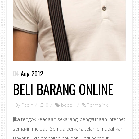
04
Aug 2012
BELI BARANG ONLINE
By
Padin
0
bebel
,
Permalink
Jika tengok keadaan sekarang, penggunaan internet
semakin meluas. Semua perkara telah dimudahkan.
Bayar bil dalam talian, tak perlu lagi berebut