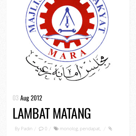
03
Aug 2012
LAMBAT MATANG
By
Padin
0
monolog
,
pendapat
,