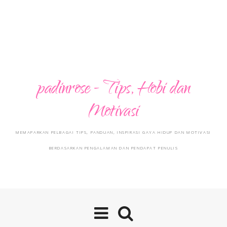
padinrose - Tips, Hobi dan
Motivasi
MEMAPARKAN PELBAGAI TIPS, PANDUAN, INSPIRASI GAYA HIDUP DAN MOTIVASI
BERDASARKAN PENGALAMAN DAN PENDAPAT PENULIS