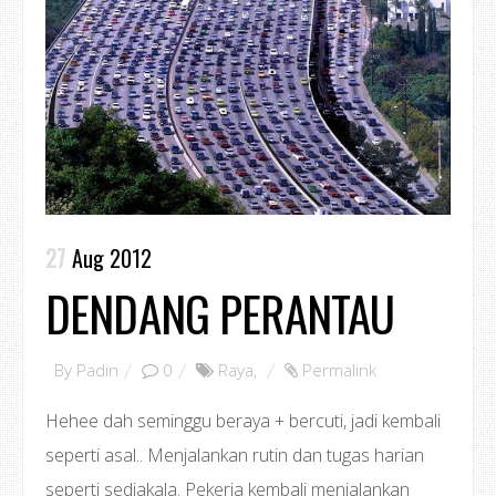
27
Aug 2012
DENDANG PERANTAU
By
Padin
0
Raya
,
Permalink
Hehee dah seminggu beraya + bercuti, jadi kembali
seperti asal.. Menjalankan rutin dan tugas harian
seperti sediakala. Pekerja kembali menjalankan