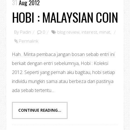
31
Aug 2012
HOBI : MALAYSIAN COIN
By
Padin
0
blog review
,
interest
,
minat
,
Permalink
Hah.. Minta pembaca jangan bosan sebab entri ini
berkait dengan entri sebelumnya, Hobi : Koleksi
2012. Seperti yang pernah aku bagitau, hobi setiap
individu mungkin sama atau berbeza dan pastinya
ada sebab tertentu...
CONTINUE READING...