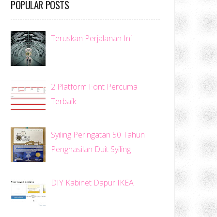
POPULAR POSTS
Teruskan Perjalanan Ini
2 Platform Font Percuma
Terbaik
Syiling Peringatan 50 Tahun
Penghasilan Duit Syiling
DIY Kabinet Dapur IKEA