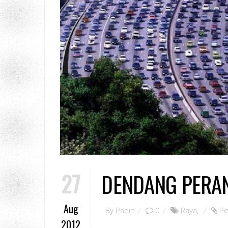
27
DENDANG PERA
Aug
By
Padin
0
Raya
,
Pe
2012