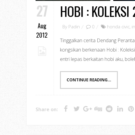
27
HOBI : KOLEKSI
Aug
By
Padin
0
honda civic
,
i
2012
Tinggalkan cerita Dendang Perantau 
kongsikan berkenaan Hobi : Koleks
entri lepas berkaitan hobi aku, bole
CONTINUE READING...
Share on: