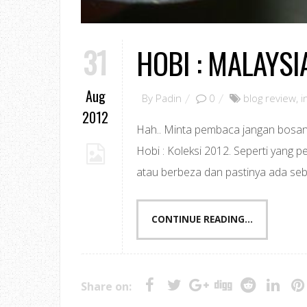
31
HOBI : MALAYSI
Aug
By
Padin
0
blog review
,
i
2012
Hah.. Minta pembaca jangan bosan s
Hobi : Koleksi 2012. Seperti yang p
atau berbeza dan pastinya ada seba
CONTINUE READING...
Share on: