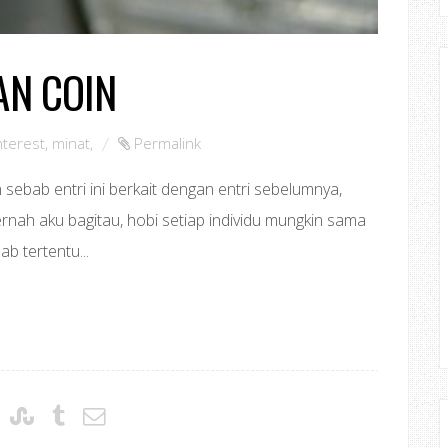
AN COIN
nterest
,
minat
,
Permalink
ebab entri ini berkait dengan entri sebelumnya,
ernah aku bagitau, hobi setiap individu mungkin sama
b tertentu...