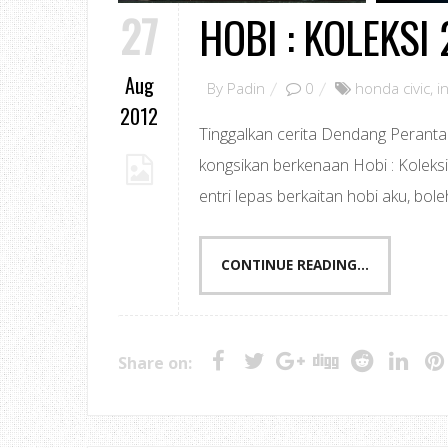
27
HOBI : KOLEKSI
Aug
By
Padin
0
honda civic
,
i
2012
Tinggalkan cerita Dendang Perantau 
kongsikan berkenaan Hobi : Koleks
entri lepas berkaitan hobi aku, bole
CONTINUE READING...
Share on: