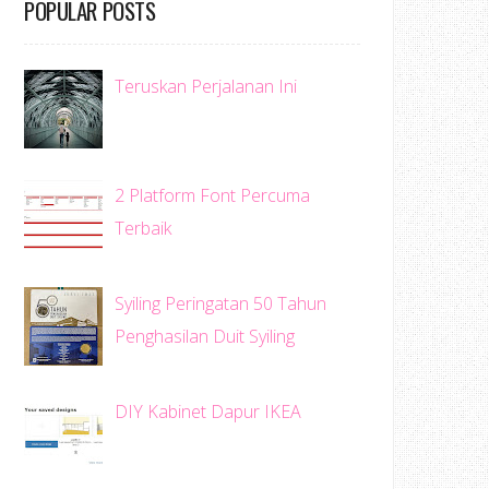
POPULAR POSTS
Teruskan Perjalanan Ini
2 Platform Font Percuma
Terbaik
Syiling Peringatan 50 Tahun
Penghasilan Duit Syiling
DIY Kabinet Dapur IKEA