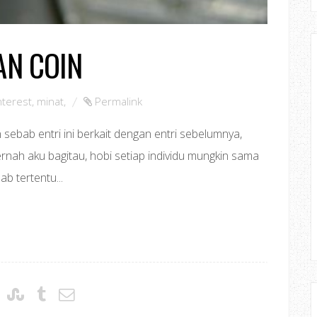
AN COIN
nterest
,
minat
,
Permalink
ebab entri ini berkait dengan entri sebelumnya,
ernah aku bagitau, hobi setiap individu mungkin sama
b tertentu...