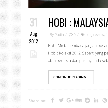
31
HOBI : MALAYSI
Aug
By
Padin
0
blog review
,
i
2012
Hah.. Minta pembaca jangan bosan s
Hobi : Koleksi 2012. Seperti yang p
atau berbeza dan pastinya ada seba
CONTINUE READING...
Share on: