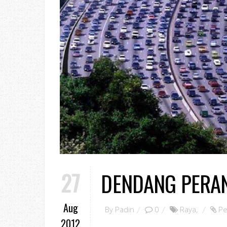
27
DENDANG PERA
Aug
By
Padin
0
Raya
,
Pe
2012