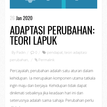
26
Jan 2020
ADAPTASI PERUBAHAN:
TEORI LAPUK
By
Padin
0
pendapat
,
teori adaptasi
perubahan
,
Permalink
Percayalah, perubahan adalah satu aturan dalam
kehidupan. Ia merupakan komponen utama tatkala
ingin maju dan berjaya. Kehidupan tidak dapat
dinikmati sebaiknya jika keadaan hari ini dan
seterusnya adalah sama sahaja. Perubahan perlu