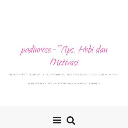
padinrose - Tips, Hobi dan
Motivasi
MEMAPARKAN PELBAGAI TIPS, PANDUAN, INSPIRASI GAYA HIDUP DAN MOTIVASI
BERDASARKAN PENGALAMAN DAN PENDAPAT PENULIS