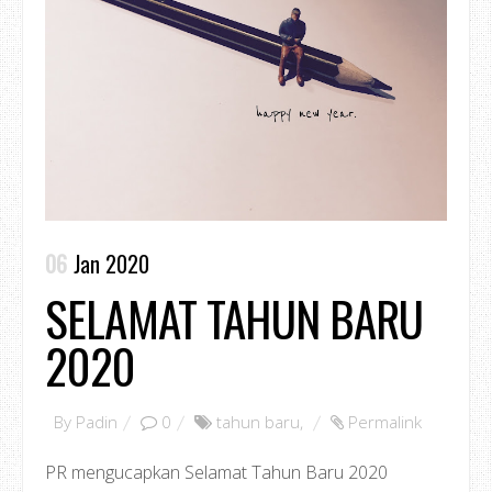
06
Jan 2020
SELAMAT TAHUN BARU
2020
By
Padin
0
tahun baru
,
Permalink
PR mengucapkan Selamat Tahun Baru 2020