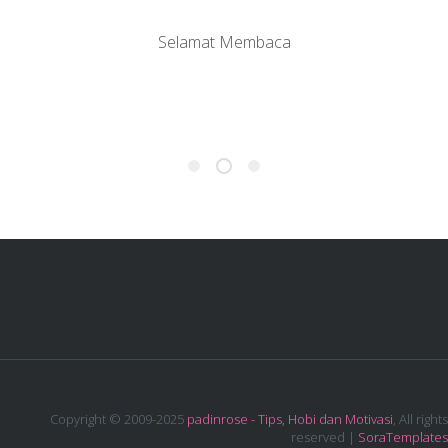
Selamat Membaca
Copyright © 2009-2025
padinrose - Tips, Hobi dan Motivasi
, All rights
reserved |
SoraTemplates