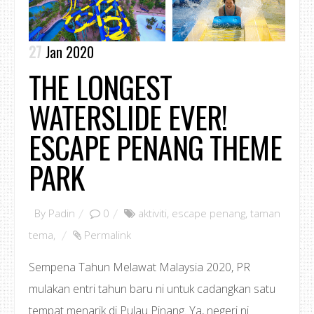
27
Jan 2020
THE LONGEST
WATERSLIDE EVER!
ESCAPE PENANG THEME
PARK
By
Padin
0
aktiviti
,
escape penang
,
taman
tema
,
Permalink
Sempena Tahun Melawat Malaysia 2020, PR
mulakan entri tahun baru ni untuk cadangkan satu
tempat menarik di Pulau Pinang. Ya, negeri ni