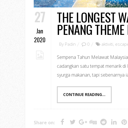
27
THE LONGEST W
PENANG THEME 
Jan
2020
By
Padin
0
aktiviti
,
escap
Sempena Tahun Melawat Malaysia 2
cadangkan satu tempat menarik di 
syurga makanan, tapi sebenarnya ia 
CONTINUE READING...
Share on: