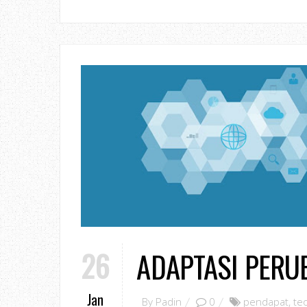
26
ADAPTASI PERU
Jan
By
Padin
0
pendapat
,
te