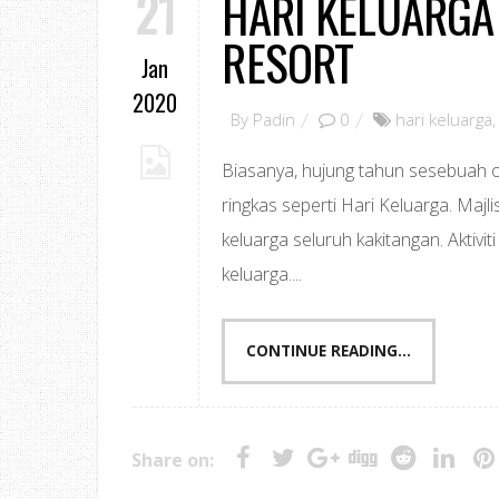
21
HARI KELUARGA
RESORT
Jan
2020
By
Padin
0
hari keluarga
Biasanya, hujung tahun sesebuah o
ringkas seperti Hari Keluarga. Majl
keluarga seluruh kakitangan. Aktiv
keluarga....
CONTINUE READING...
Share on: