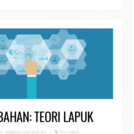
BAHAN: TEORI LAPUK
ori adaptasi perubahan
,
Permalink