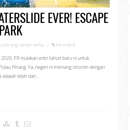
ATERSLIDE EVER! ESCAPE
PARK
e penang
,
taman tema
,
Permalink
020, PR mulakan entri tahun baru ni untuk
Pulau Pinang. Ya, negeri ni memang sinonim dengan
adalah lebih dari...