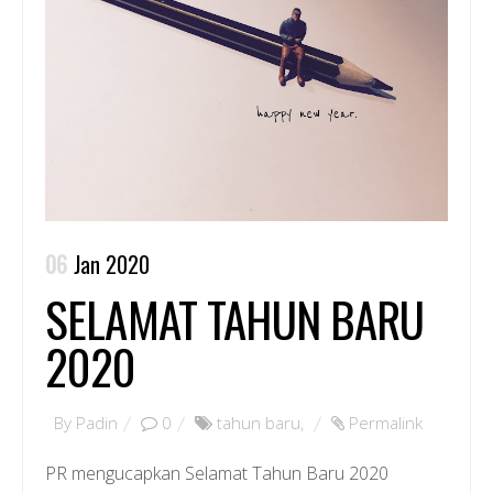
06
Jan 2020
SELAMAT TAHUN BARU
2020
By
Padin
0
tahun baru
,
Permalink
PR mengucapkan Selamat Tahun Baru 2020