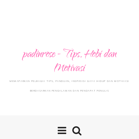
padinrose - Tips, Hobi dan
Motivasi
MEMAPARKAN PELBAGAI TIPS, PANDUAN, INSPIRASI GAYA HIDUP DAN MOTIVASI
BERDASARKAN PENGALAMAN DAN PENDAPAT PENULIS