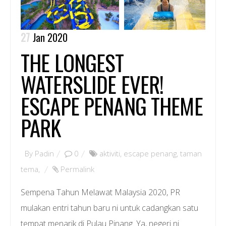
27
Jan 2020
THE LONGEST
WATERSLIDE EVER!
ESCAPE PENANG THEME
PARK
By
Padin
0
aktiviti
,
escape penang
,
taman
tema
,
Permalink
Sempena Tahun Melawat Malaysia 2020, PR
mulakan entri tahun baru ni untuk cadangkan satu
tempat menarik di Pulau Pinang. Ya, negeri ni