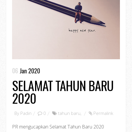
06
Jan 2020
SELAMAT TAHUN BARU
2020
By
Padin
0
tahun baru
,
Permalink
PR mengucapkan Selamat Tahun Baru 2020