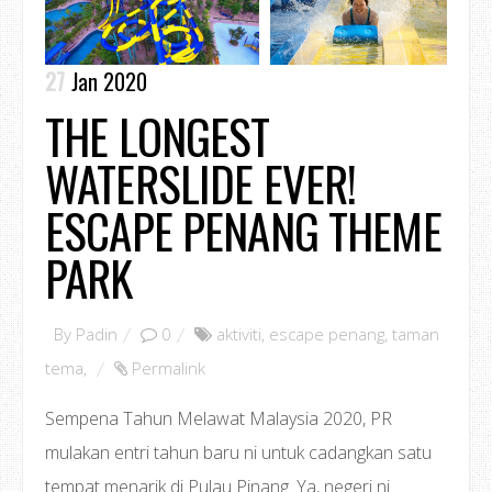
27
Jan 2020
THE LONGEST
WATERSLIDE EVER!
ESCAPE PENANG THEME
PARK
By
Padin
0
aktiviti
,
escape penang
,
taman
tema
,
Permalink
Sempena Tahun Melawat Malaysia 2020, PR
mulakan entri tahun baru ni untuk cadangkan satu
tempat menarik di Pulau Pinang. Ya, negeri ni