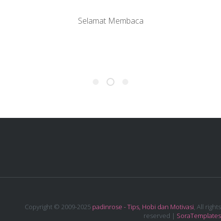
Selamat Membaca
Copyright © 2009-2025
padinrose - Tips, Hobi dan Motivasi
, All rights
reserved |
SoraTemplates