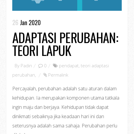
26
Jan 2020
ADAPTASI PERUBAHAN:
TEORI LAPUK
By
Padin
0
pendapat
,
teori adaptasi
perubahan
,
Permalink
Percayalah, perubahan adalah satu aturan dalam
kehidupan. Ia merupakan komponen utama tatkala
ingin maju dan berjaya. Kehidupan tidak dapat
dinikmati sebaiknya jika keadaan hari ini dan
seterusnya adalah sama sahaja. Perubahan perlu