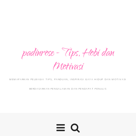
padinrose - Tips, Hobi dan
Motivasi
MEMAPARKAN PELBAGAI TIPS, PANDUAN, INSPIRASI GAYA HIDUP DAN MOTIVASI
BERDASARKAN PENGALAMAN DAN PENDAPAT PENULIS