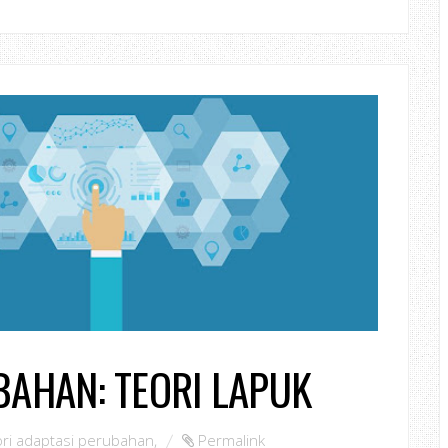
BAHAN: TEORI LAPUK
ori adaptasi perubahan
,
Permalink