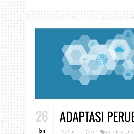
26
ADAPTASI PERU
Jan
By
Padin
0
pendapat
,
te