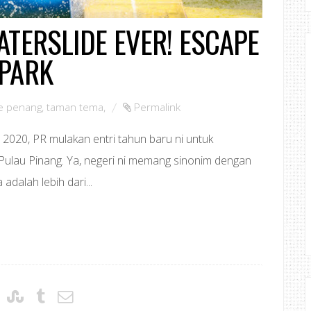
ATERSLIDE EVER! ESCAPE
PARK
e penang
,
taman tema
,
Permalink
020, PR mulakan entri tahun baru ni untuk
Pulau Pinang. Ya, negeri ni memang sinonim dengan
adalah lebih dari...