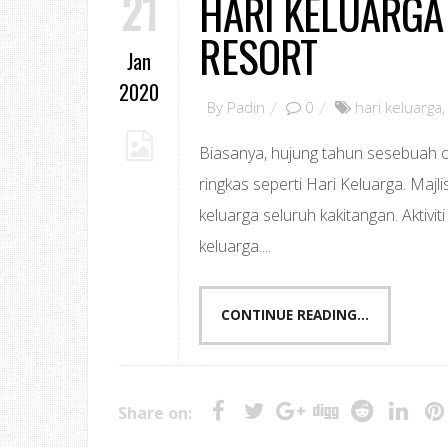
21
HARI KELUARGA
RESORT
Jan
2020
By
Padin
0
hari keluarga
Biasanya, hujung tahun sesebuah o
ringkas seperti Hari Keluarga. Majl
keluarga seluruh kakitangan. Aktiv
keluarga....
CONTINUE READING...
Share on: