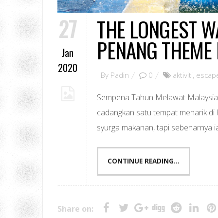
27
THE LONGEST W
PENANG THEME 
Jan
2020
By
Padin
0
aktiviti
,
escap
Sempena Tahun Melawat Malaysia 2
cadangkan satu tempat menarik di 
syurga makanan, tapi sebenarnya ia 
CONTINUE READING...
Share on: