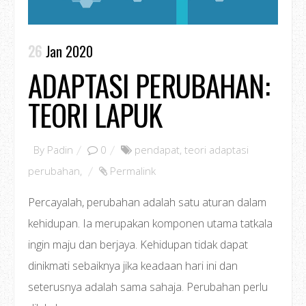
26
Jan 2020
ADAPTASI PERUBAHAN:
TEORI LAPUK
By
Padin
0
pendapat
,
teori adaptasi
perubahan
,
Permalink
Percayalah, perubahan adalah satu aturan dalam
kehidupan. Ia merupakan komponen utama tatkala
ingin maju dan berjaya. Kehidupan tidak dapat
dinikmati sebaiknya jika keadaan hari ini dan
seterusnya adalah sama sahaja. Perubahan perlu