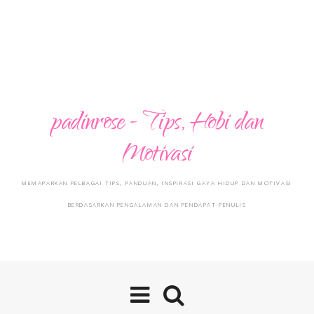
padinrose - Tips, Hobi dan
Motivasi
MEMAPARKAN PELBAGAI TIPS, PANDUAN, INSPIRASI GAYA HIDUP DAN MOTIVASI
BERDASARKAN PENGALAMAN DAN PENDAPAT PENULIS