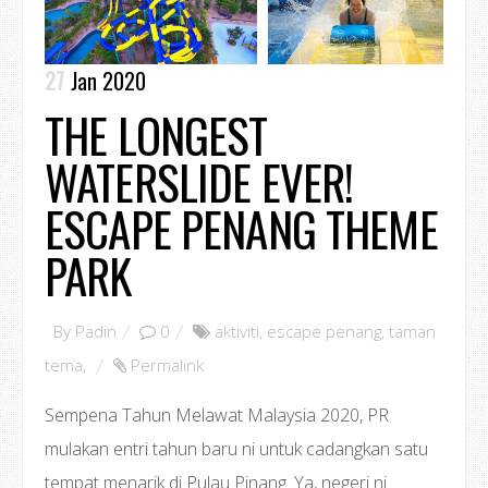
27
Jan 2020
THE LONGEST
WATERSLIDE EVER!
ESCAPE PENANG THEME
PARK
By
Padin
0
aktiviti
,
escape penang
,
taman
tema
,
Permalink
Sempena Tahun Melawat Malaysia 2020, PR
mulakan entri tahun baru ni untuk cadangkan satu
tempat menarik di Pulau Pinang. Ya, negeri ni