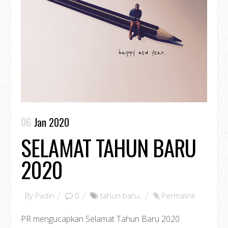
06
Jan 2020
SELAMAT TAHUN BARU
2020
By
Padin
0
tahun baru
,
Permalink
PR mengucapkan Selamat Tahun Baru 2020