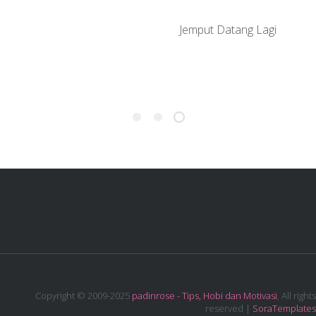
Jemput Datang Lagi
Copyright © 2009-2025
padinrose - Tips, Hobi dan Motivasi
, All rights
reserved |
SoraTemplates