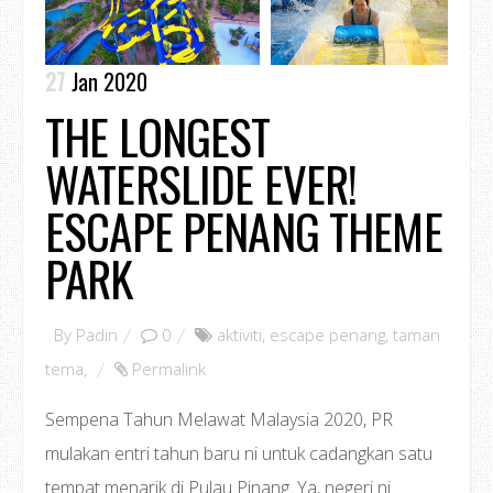
27
Jan 2020
THE LONGEST
WATERSLIDE EVER!
ESCAPE PENANG THEME
PARK
By
Padin
0
aktiviti
,
escape penang
,
taman
tema
,
Permalink
Sempena Tahun Melawat Malaysia 2020, PR
mulakan entri tahun baru ni untuk cadangkan satu
tempat menarik di Pulau Pinang. Ya, negeri ni