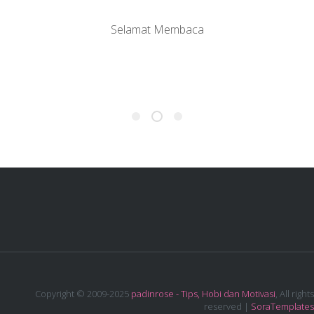
Selamat Membaca
Copyright © 2009-2025
padinrose - Tips, Hobi dan Motivasi
, All rights
reserved |
SoraTemplates