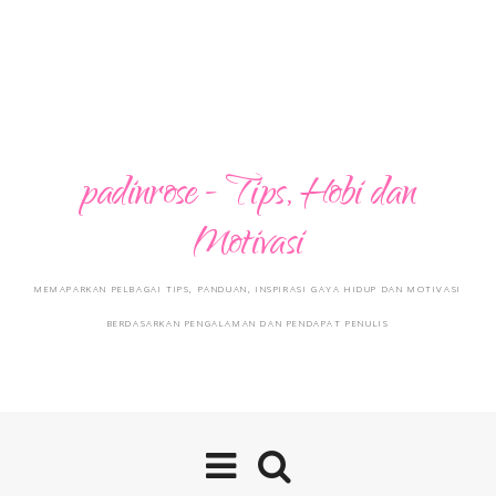
padinrose - Tips, Hobi dan
Motivasi
MEMAPARKAN PELBAGAI TIPS, PANDUAN, INSPIRASI GAYA HIDUP DAN MOTIVASI
BERDASARKAN PENGALAMAN DAN PENDAPAT PENULIS