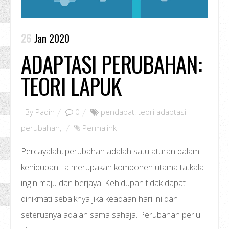
26
Jan 2020
ADAPTASI PERUBAHAN:
TEORI LAPUK
By
Padin
0
pendapat
,
teori adaptasi
perubahan
,
Permalink
Percayalah, perubahan adalah satu aturan dalam
kehidupan. Ia merupakan komponen utama tatkala
ingin maju dan berjaya. Kehidupan tidak dapat
dinikmati sebaiknya jika keadaan hari ini dan
seterusnya adalah sama sahaja. Perubahan perlu