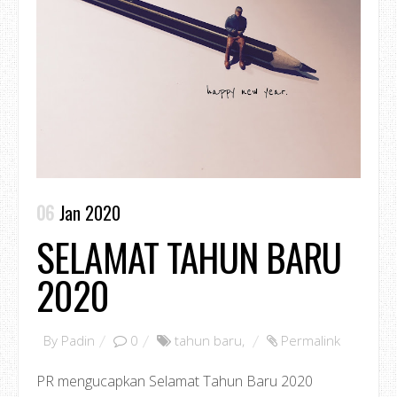
06
Jan 2020
SELAMAT TAHUN BARU
2020
By
Padin
0
tahun baru
,
Permalink
PR mengucapkan Selamat Tahun Baru 2020