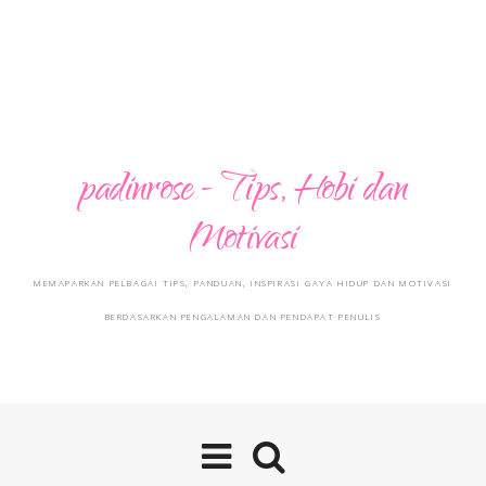
padinrose - Tips, Hobi dan
Motivasi
MEMAPARKAN PELBAGAI TIPS, PANDUAN, INSPIRASI GAYA HIDUP DAN MOTIVASI
BERDASARKAN PENGALAMAN DAN PENDAPAT PENULIS