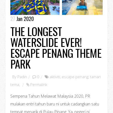
27
Jan 2020
THE LONGEST
WATERSLIDE EVER!
ESCAPE PENANG THEME
PARK
By
Padin
0
aktiviti
,
escape penang
,
taman
tema
,
Permalink
Sempena Tahun Melawat Malaysia 2020, PR
mulakan entri tahun baru ni untuk cadangkan satu
tempat menarik di Pulau Pinang. Ya, negeri ni