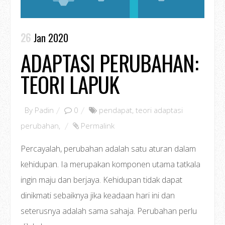
26
Jan 2020
ADAPTASI PERUBAHAN:
TEORI LAPUK
By
Padin
0
pendapat
,
teori adaptasi
perubahan
,
Permalink
Percayalah, perubahan adalah satu aturan dalam
kehidupan. Ia merupakan komponen utama tatkala
ingin maju dan berjaya. Kehidupan tidak dapat
dinikmati sebaiknya jika keadaan hari ini dan
seterusnya adalah sama sahaja. Perubahan perlu