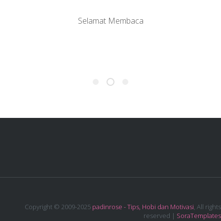
Selamat Membaca
Copyright © 2009-2025
padinrose - Tips, Hobi dan Motivasi
, All rights
reserved |
SoraTemplates