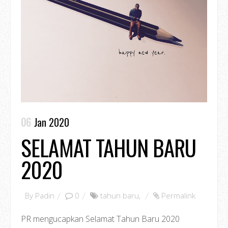
06
Jan 2020
SELAMAT TAHUN BARU
2020
By
Padin
0
tahun baru
,
Permalink
PR mengucapkan Selamat Tahun Baru 2020