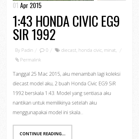
01
Apr 2015
1:43 HONDA CIVIC EG9
SIR 1992
By
Padin
0
diecast
,
honda civic
,
minat
,
Permalink
Tanggal 25 Mac 2015, aku menambah lagi koleksi
diecast model aku, 2 buah Honda Civic EG9 SiR
1992 berskala 1:43. Model yang sentiasa aku
nantikan untuk memilikinya setelah aku
menggunapakai model ini skala...
CONTINUE READING...