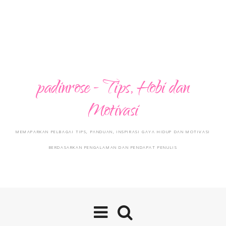
padinrose - Tips, Hobi dan
Motivasi
MEMAPARKAN PELBAGAI TIPS, PANDUAN, INSPIRASI GAYA HIDUP DAN MOTIVASI
BERDASARKAN PENGALAMAN DAN PENDAPAT PENULIS