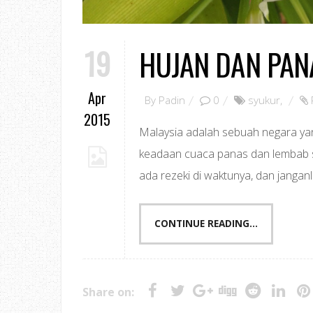
19
HUJAN DAN PAN
Apr
By
Padin
0
syukur
,
2015
Malaysia adalah sebuah negara yang
keadaan cuaca panas dan lembab se
ada rezeki di waktunya, dan janganla
CONTINUE READING...
Share on: