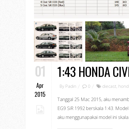
01
1:43 HONDA CIV
Apr
By
Padin
0
diecast
,
honda
2015
Tanggal 25 Mac 2015, aku menambah
EG9 SiR 1992 berskala 1:43. Model 
aku menggunapakai model ini skala.