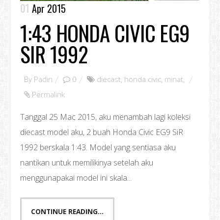
01
Apr 2015
1:43 HONDA CIVIC EG9
SIR 1992
By
Padin
0
diecast
,
honda civic
,
minat
,
Permalink
Tanggal 25 Mac 2015, aku menambah lagi koleksi
diecast model aku, 2 buah Honda Civic EG9 SiR
1992 berskala 1:43. Model yang sentiasa aku
nantikan untuk memilikinya setelah aku
menggunapakai model ini skala...
CONTINUE READING...