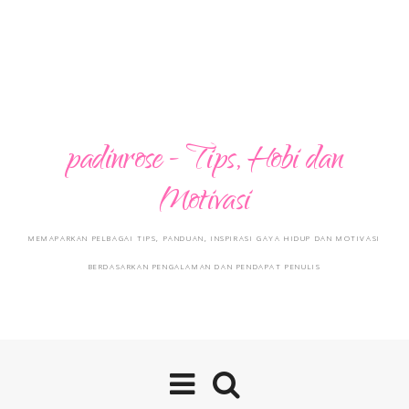
padinrose - Tips, Hobi dan
Motivasi
MEMAPARKAN PELBAGAI TIPS, PANDUAN, INSPIRASI GAYA HIDUP DAN MOTIVASI
BERDASARKAN PENGALAMAN DAN PENDAPAT PENULIS