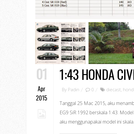
01
1:43 HONDA CIV
Apr
By
Padin
0
diecast
,
honda
2015
Tanggal 25 Mac 2015, aku menambah
EG9 SiR 1992 berskala 1:43. Model 
aku menggunapakai model ini skala.