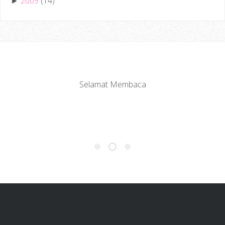
2009
(14)
►
Jemput Datang Lagi