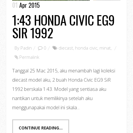
01
Apr 2015
1:43 HONDA CIVIC EG9
SIR 1992
By
Padin
0
diecast
,
honda civic
,
minat
,
Permalink
Tanggal 25 Mac 2015, aku menambah lagi koleksi
diecast model aku, 2 buah Honda Civic EG9 SiR
1992 berskala 1:43. Model yang sentiasa aku
nantikan untuk memilikinya setelah aku
menggunapakai model ini skala...
CONTINUE READING...