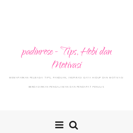
padinrose - Tips, Hobi dan
Motivasi
MEMAPARKAN PELBAGAI TIPS, PANDUAN, INSPIRASI GAYA HIDUP DAN MOTIVASI
BERDASARKAN PENGALAMAN DAN PENDAPAT PENULIS