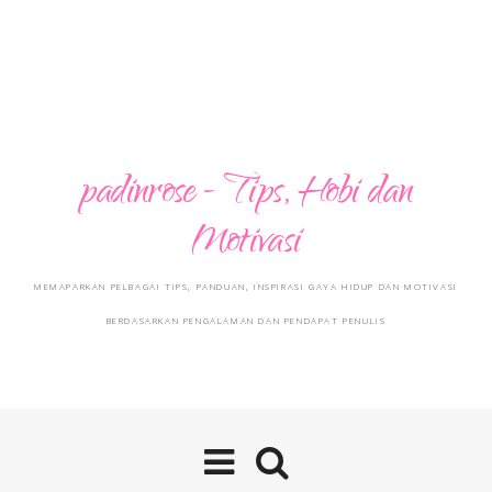
padinrose - Tips, Hobi dan
Motivasi
MEMAPARKAN PELBAGAI TIPS, PANDUAN, INSPIRASI GAYA HIDUP DAN MOTIVASI
BERDASARKAN PENGALAMAN DAN PENDAPAT PENULIS