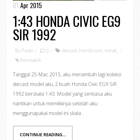
01
Apr 2015
1:43 HONDA CIVIC EG9
SIR 1992
By
Padin
0
diecast
,
honda civic
,
minat
,
Permalink
Tanggal 25 Mac 2015, aku menambah lagi koleksi
diecast model aku, 2 buah Honda Civic EG9 SiR
1992 berskala 1:43. Model yang sentiasa aku
nantikan untuk memilikinya setelah aku
menggunapakai model ini skala...
CONTINUE READING...