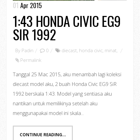
01
Apr 2015
1:43 HONDA CIVIC EG9
SIR 1992
By
Padin
0
diecast
,
honda civic
,
minat
,
Permalink
Tanggal 25 Mac 2015, aku menambah lagi koleksi
diecast model aku, 2 buah Honda Civic EG9 SiR
1992 berskala 1:43. Model yang sentiasa aku
nantikan untuk memilikinya setelah aku
menggunapakai model ini skala...
CONTINUE READING...