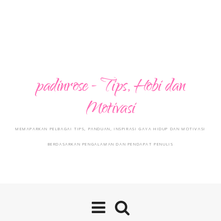
padinrose - Tips, Hobi dan
Motivasi
MEMAPARKAN PELBAGAI TIPS, PANDUAN, INSPIRASI GAYA HIDUP DAN MOTIVASI
BERDASARKAN PENGALAMAN DAN PENDAPAT PENULIS