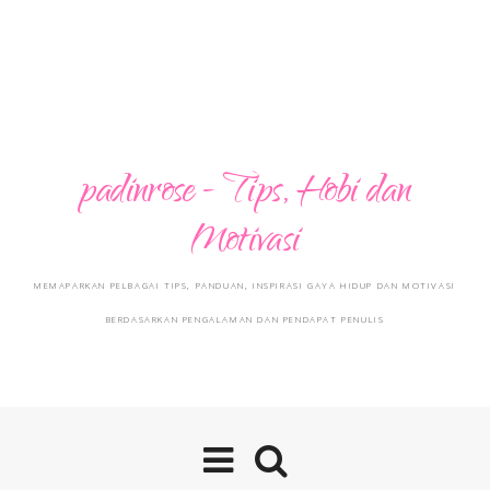
padinrose - Tips, Hobi dan
Motivasi
MEMAPARKAN PELBAGAI TIPS, PANDUAN, INSPIRASI GAYA HIDUP DAN MOTIVASI
BERDASARKAN PENGALAMAN DAN PENDAPAT PENULIS