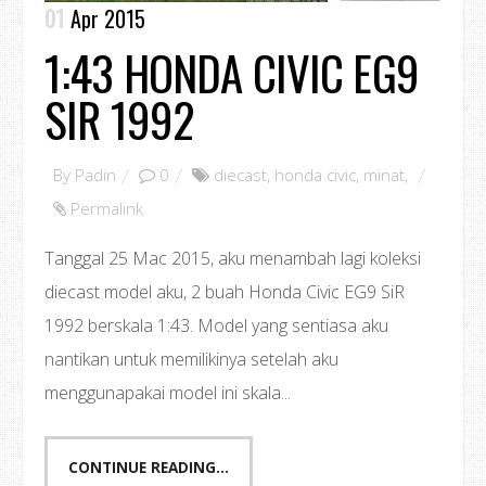
01
Apr 2015
1:43 HONDA CIVIC EG9
SIR 1992
By
Padin
0
diecast
,
honda civic
,
minat
,
Permalink
Tanggal 25 Mac 2015, aku menambah lagi koleksi
diecast model aku, 2 buah Honda Civic EG9 SiR
1992 berskala 1:43. Model yang sentiasa aku
nantikan untuk memilikinya setelah aku
menggunapakai model ini skala...
CONTINUE READING...