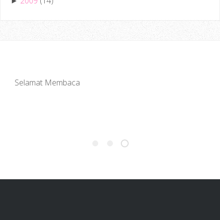
2009
(14)
►
Jemput Datang Lagi