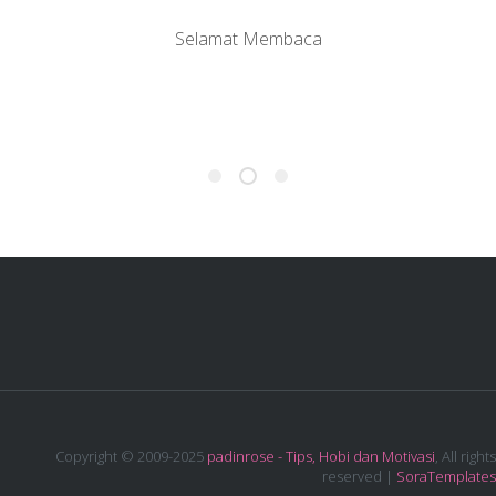
Selamat Membaca
Copyright © 2009-2025
padinrose - Tips, Hobi dan Motivasi
, All rights
reserved |
SoraTemplates