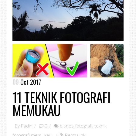
09
Oct 2017
11 TEKNIK FOTOGRAFI
MEMUKAU
By
Padin
0
bisnes fotografi
,
teknik
fotografi memukau
,
Permalink