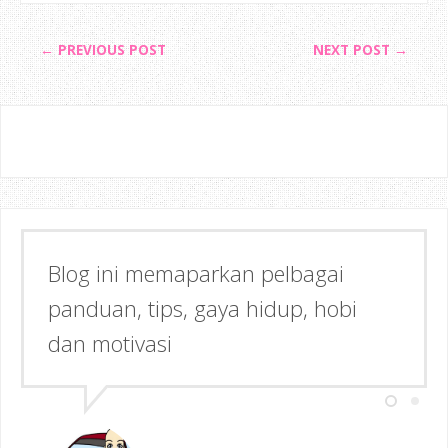
← PREVIOUS POST
NEXT POST →
Blog ini memaparkan pelbagai
Semoga dapat memberi Manfaat &
panduan, tips, gaya hidup, hobi
Inspirasi kepada anda!
dan motivasi