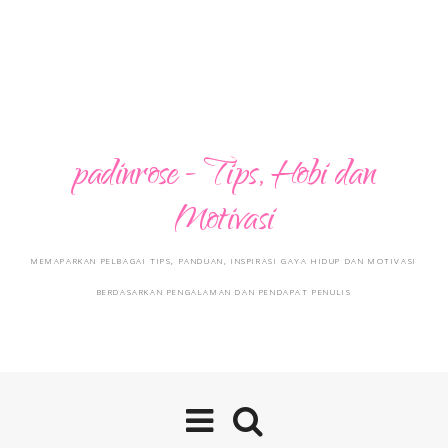
padinrose - Tips, Hobi dan
Motivasi
MEMAPARKAN PELBAGAI TIPS, PANDUAN, INSPIRASI GAYA HIDUP DAN MOTIVASI
BERDASARKAN PENGALAMAN DAN PENDAPAT PENULIS