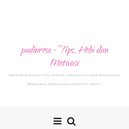
padinrose - Tips, Hobi dan
Motivasi
MEMAPARKAN PELBAGAI TIPS, PANDUAN, INSPIRASI GAYA HIDUP DAN MOTIVASI
BERDASARKAN PENGALAMAN DAN PENDAPAT PENULIS