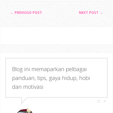
← PREVIOUS POST
NEXT POST →
Blog ini memaparkan pelbagai
Semoga dapat memberi Manfaat &
panduan, tips, gaya hidup, hobi
Inspirasi kepada anda!
dan motivasi