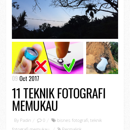
09
Oct 2017
11 TEKNIK FOTOGRAFI
MEMUKAU
By
Padin
0
bisnes fotografi
,
teknik
fotografi memukau
,
Permalink