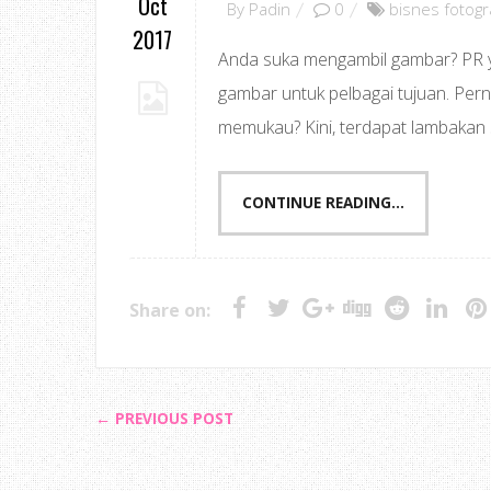
Oct
By
Padin
0
bisnes fotogr
2017
Anda suka mengambil gambar? PR ya
gambar untuk pelbagai tujuan. Pern
memukau? Kini, terdapat lambakan s
CONTINUE READING...
Share on:
← PREVIOUS POST