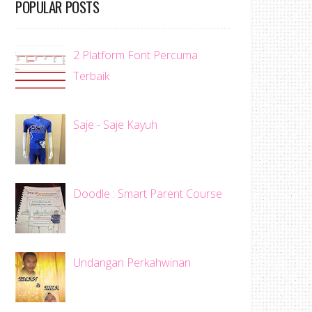
POPULAR POSTS
2 Platform Font Percuma
Terbaik
Saje - Saje Kayuh
Doodle : Smart Parent Course
Undangan Perkahwinan