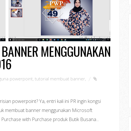
 BANNER MENGGUNAKAN
016
guna powerpoint
,
tutorial membuat banner
,
n powerpoint? Ya, entri kali ini PR ingin kongsi
ntuk membuat banner menggunakan Microsoft
Purchase with Purchase produk Butik Busana...