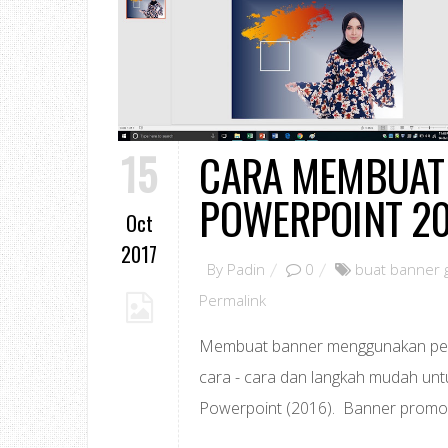
15
CARA MEMBUAT
POWERPOINT 2
Oct
2017
By
Padin
0
buat banner 
Permalink
Membuat banner menggunakan perisia
cara - cara dan langkah mudah u
Powerpoint (2016). Banner promo 