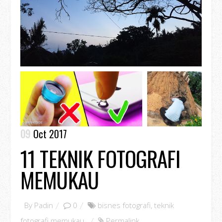
09
Oct 2017
11 TEKNIK FOTOGRAFI
MEMUKAU
By
Padin
0
bisnes fotografi
,
teknik
fotografi memukau
,
Permalink