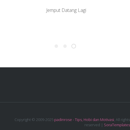
Jemput Datang Lagi
Copyright © 2009-2025
padinrose - Tips, Hobi dan Motivasi
, All rights
reserved |
SoraTemplates