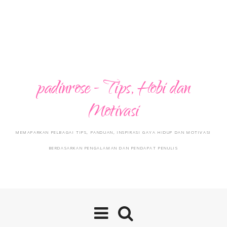
padinrose - Tips, Hobi dan
Motivasi
MEMAPARKAN PELBAGAI TIPS, PANDUAN, INSPIRASI GAYA HIDUP DAN MOTIVASI
BERDASARKAN PENGALAMAN DAN PENDAPAT PENULIS