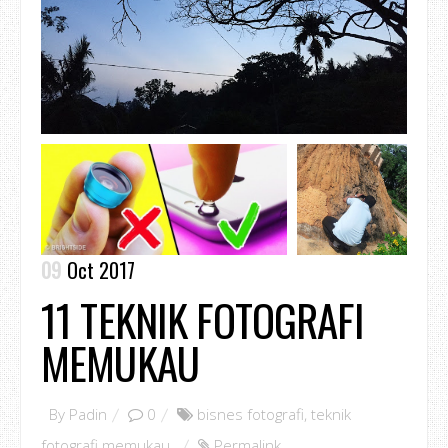
09
Oct 2017
11 TEKNIK FOTOGRAFI
MEMUKAU
By
Padin
0
bisnes fotografi
,
teknik
fotografi memukau
,
Permalink