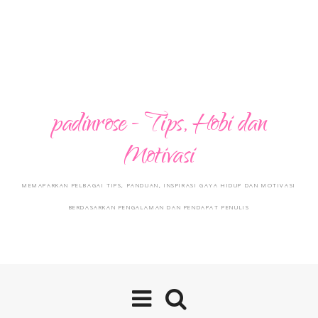
padinrose - Tips, Hobi dan
Motivasi
MEMAPARKAN PELBAGAI TIPS, PANDUAN, INSPIRASI GAYA HIDUP DAN MOTIVASI
BERDASARKAN PENGALAMAN DAN PENDAPAT PENULIS