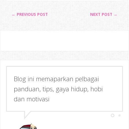
← PREVIOUS POST
NEXT POST →
Blog ini memaparkan pelbagai
Semoga dapat memberi Manfaat &
panduan, tips, gaya hidup, hobi
Inspirasi kepada anda!
dan motivasi