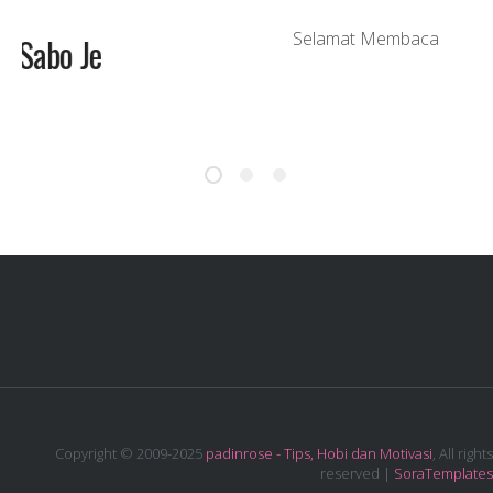
Best, Baguslah! Tak Best, Sabo Je
Lah!
Copyright © 2009-2025
padinrose - Tips, Hobi dan Motivasi
, All rights
reserved |
SoraTemplates