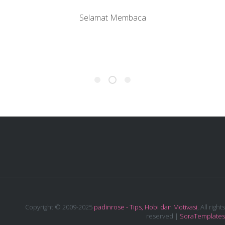
Selamat Membaca
Copyright © 2009-2025
padinrose - Tips, Hobi dan Motivasi
, All rights
reserved |
SoraTemplates