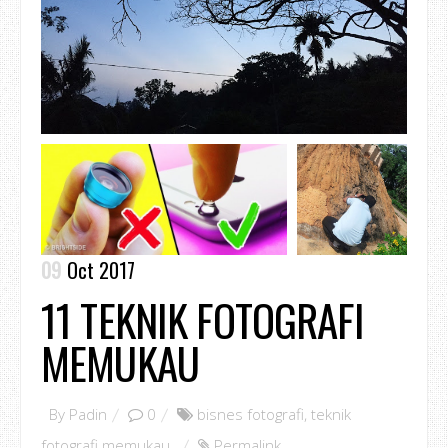
09
Oct 2017
11 TEKNIK FOTOGRAFI
MEMUKAU
By
Padin
0
bisnes fotografi
,
teknik
fotografi memukau
,
Permalink