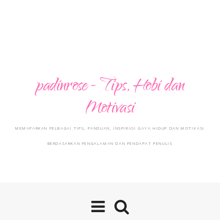
padinrose - Tips, Hobi dan
Motivasi
MEMAPARKAN PELBAGAI TIPS, PANDUAN, INSPIRASI GAYA HIDUP DAN MOTIVASI
BERDASARKAN PENGALAMAN DAN PENDAPAT PENULIS