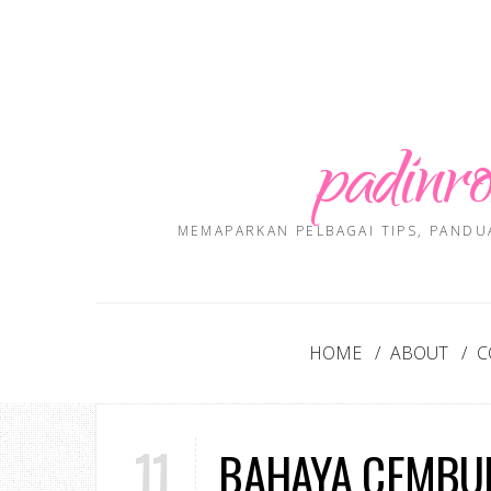
padinro
MEMAPARKAN PELBAGAI TIPS, PANDU
HOME
ABOUT
C
11
BAHAYA CEMBU