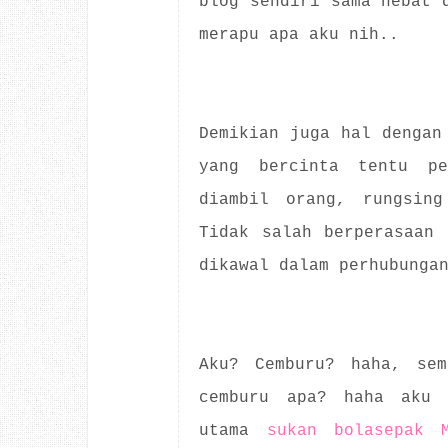
blog sendiri sama hebat 
merapu apa aku nih..
Demikian juga hal dengan
yang bercinta tentu pe
diambil orang, rungsing
Tidak salah berperasaan 
dikawal dalam perhubunga
Aku? Cemburu? haha, sem
cemburu apa? haha aku 
utama
sukan bolasepak 