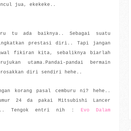
uncul jua, ekekeke..
uru tu ada baiknya.. Sebagai suatu
ingkatkan prestasi diri.. Tapi jangan
awal fikiran kita, sebaliknya biarlah
ujukan utama.Pandai-pandai bermain
erosakkan diri sendiri hehe..
ngan korang pasal cemburu ni? hehe..
umur 24 da pakai Mitsubishi Lancer
e... Tengok entri nih :
Evo Dalam