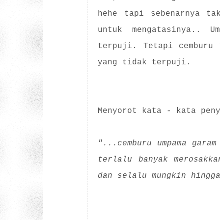
hehe tapi sebenarnya ta
untuk mengatasinya.. U
terpuji. Tetapi cemburu 
yang tidak terpuji.
Menyorot kata - kata pen
"...cemburu umpama garam
terlalu banyak merosakka
dan selalu mungkin hingg