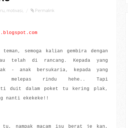
ru
,
motivasi
,
Permalink
o.blogspot.com
 teman, semoga kalian gembira dengan
au telah di rancang. Kepada yang
nak - anak bersukaria, kepada yang
lah melepas rindu hehe.. Tapi
nti duit dalam poket tu kering plak,
ng nanti ekekeke!!
 tu, nampak macam isu berat je kan,