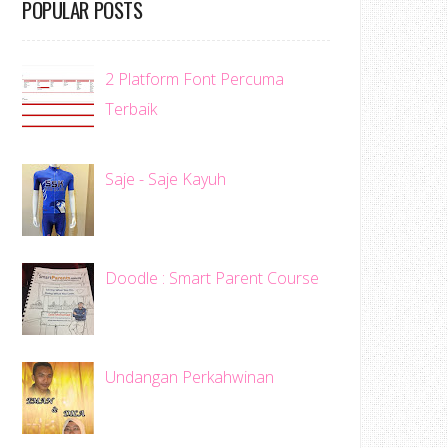
POPULAR POSTS
2 Platform Font Percuma
Terbaik
Saje - Saje Kayuh
Doodle : Smart Parent Course
Undangan Perkahwinan