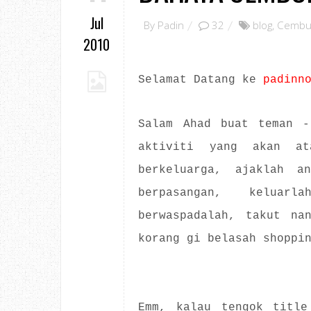
Jul
By
Padin
32
blog
,
Cembu
2010
Selamat Datang ke
padinn
Salam Ahad buat teman -
aktiviti yang akan at
berkeluarga, ajaklah a
berpasangan, keluar
berwaspadalah, takut na
korang gi belasah shoppi
Emm, kalau tengok title