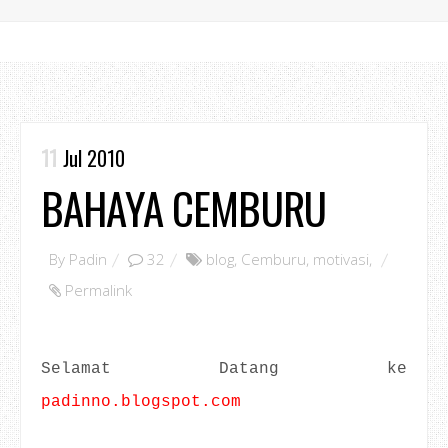
11
Jul 2010
BAHAYA CEMBURU
By
Padin
32
blog
,
Cemburu
,
motivasi
,
Permalink
Selamat Datang ke
padinno.blogspot.com