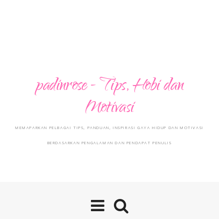
padinrose - Tips, Hobi dan
Motivasi
MEMAPARKAN PELBAGAI TIPS, PANDUAN, INSPIRASI GAYA HIDUP DAN MOTIVASI
BERDASARKAN PENGALAMAN DAN PENDAPAT PENULIS