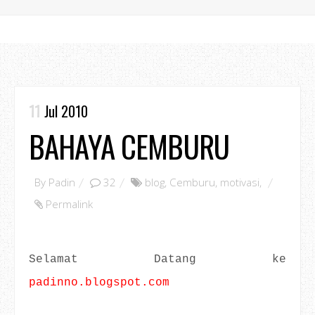
11
Jul 2010
BAHAYA CEMBURU
By
Padin
32
blog
,
Cemburu
,
motivasi
,
Permalink
Selamat Datang ke
padinno.blogspot.com