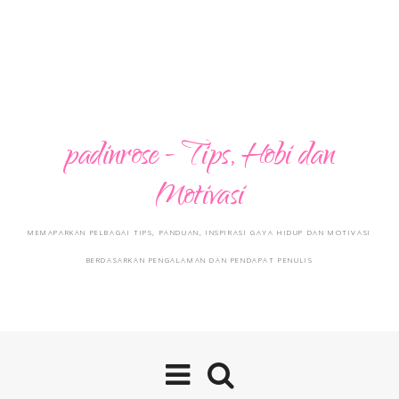
padinrose - Tips, Hobi dan
Motivasi
MEMAPARKAN PELBAGAI TIPS, PANDUAN, INSPIRASI GAYA HIDUP DAN MOTIVASI
BERDASARKAN PENGALAMAN DAN PENDAPAT PENULIS