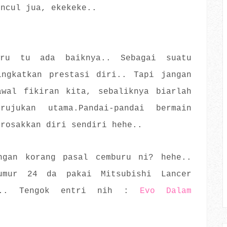
uncul jua, ekekeke..
uru tu ada baiknya.. Sebagai suatu
ingkatkan prestasi diri.. Tapi jangan
awal fikiran kita, sebaliknya biarlah
ujukan utama.Pandai-pandai bermain
erosakkan diri sendiri hehe..
ngan korang pasal cemburu ni? hehe..
umur 24 da pakai Mitsubishi Lancer
e... Tengok entri nih :
Evo Dalam