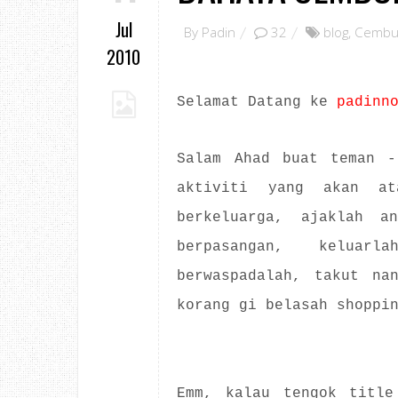
Jul
By
Padin
32
blog
,
Cembu
2010
Selamat Datang ke
padinn
Salam Ahad buat teman -
aktiviti yang akan at
berkeluarga, ajaklah a
berpasangan, keluar
berwaspadalah, takut na
korang gi belasah shoppi
Emm, kalau tengok title