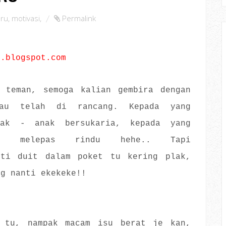
ru
,
motivasi
,
Permalink
o.blogspot.com
 teman, semoga kalian gembira dengan
au telah di rancang. Kepada yang
nak - anak bersukaria, kepada yang
lah melepas rindu hehe.. Tapi
nti duit dalam poket tu kering plak,
ng nanti ekekeke!!
 tu, nampak macam isu berat je kan,