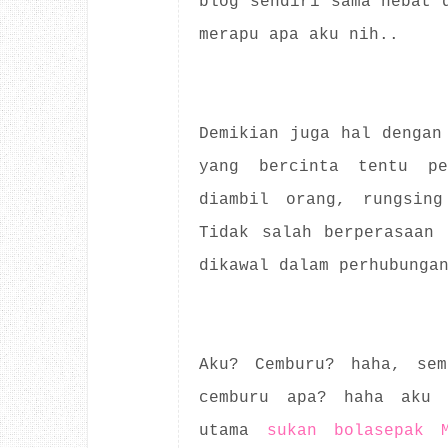
blog sendiri sama hebat 
merapu apa aku nih..
Demikian juga hal dengan
yang bercinta tentu pe
diambil orang, rungsing
Tidak salah berperasaan 
dikawal dalam perhubunga
Aku? Cemburu? haha, sem
cemburu apa? haha aku 
utama
sukan bolasepak 