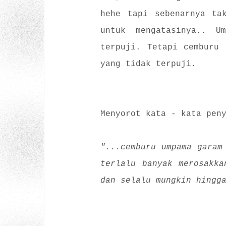
hehe tapi sebenarnya ta
untuk mengatasinya.. U
terpuji. Tetapi cemburu 
yang tidak terpuji.
Menyorot kata - kata pen
"...cemburu umpama garam
terlalu banyak merosakka
dan selalu mungkin hingg