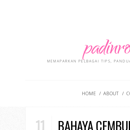
padinro
MEMAPARKAN PELBAGAI TIPS, PANDU
HOME
ABOUT
C
11
BAHAYA CEMBU