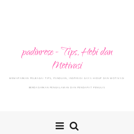
padinrose - Tips, Hobi dan
Motivasi
MEMAPARKAN PELBAGAI TIPS, PANDUAN, INSPIRASI GAYA HIDUP DAN MOTIVASI
BERDASARKAN PENGALAMAN DAN PENDAPAT PENULIS