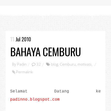
11
Jul 2010
BAHAYA CEMBURU
By
Padin
32
blog
,
Cemburu
,
motivasi
,
Permalink
Selamat Datang ke
padinno.blogspot.com