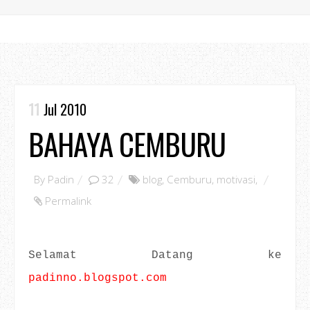
11
Jul 2010
BAHAYA CEMBURU
By
Padin
32
blog
,
Cemburu
,
motivasi
,
Permalink
Selamat Datang ke
padinno.blogspot.com