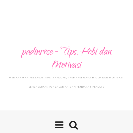
padinrose - Tips, Hobi dan
Motivasi
MEMAPARKAN PELBAGAI TIPS, PANDUAN, INSPIRASI GAYA HIDUP DAN MOTIVASI
BERDASARKAN PENGALAMAN DAN PENDAPAT PENULIS