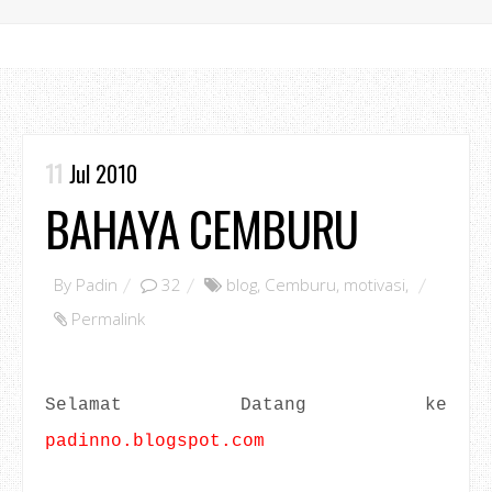
11
Jul 2010
BAHAYA CEMBURU
By
Padin
32
blog
,
Cemburu
,
motivasi
,
Permalink
Selamat Datang ke
padinno.blogspot.com