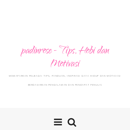
padinrose - Tips, Hobi dan
Motivasi
MEMAPARKAN PELBAGAI TIPS, PANDUAN, INSPIRASI GAYA HIDUP DAN MOTIVASI
BERDASARKAN PENGALAMAN DAN PENDAPAT PENULIS