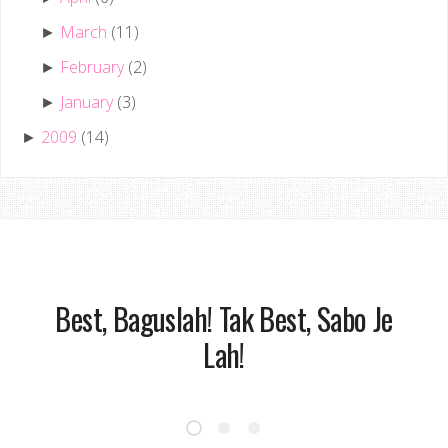
March
(11)
►
February
(2)
►
January
(3)
►
2009
(14)
►
Best, Baguslah! Tak Best, Sabo Je
Lah!