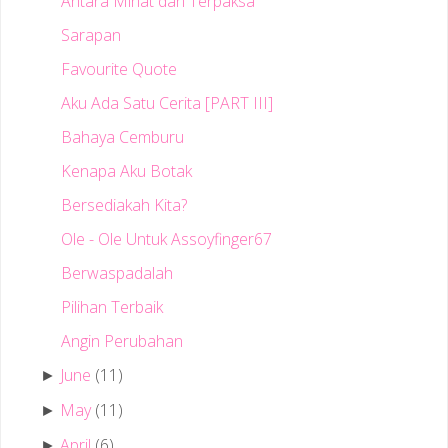
Antara Minat dan Terpaksa
Sarapan
Favourite Quote
Aku Ada Satu Cerita [PART III]
Bahaya Cemburu
Kenapa Aku Botak
Bersediakah Kita?
Ole - Ole Untuk Assoyfinger67
Berwaspadalah
Pilihan Terbaik
Angin Perubahan
June
(11)
►
May
(11)
►
April
(6)
►