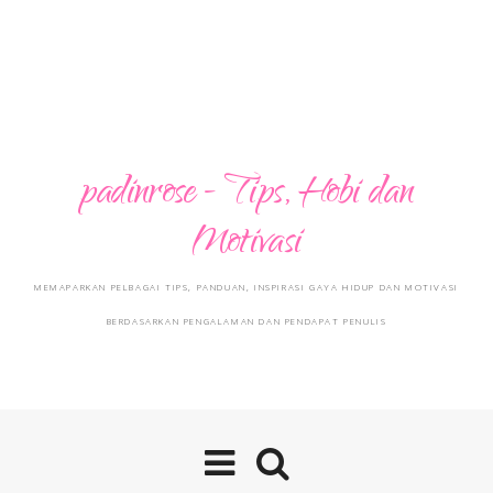
padinrose - Tips, Hobi dan
Motivasi
MEMAPARKAN PELBAGAI TIPS, PANDUAN, INSPIRASI GAYA HIDUP DAN MOTIVASI
BERDASARKAN PENGALAMAN DAN PENDAPAT PENULIS