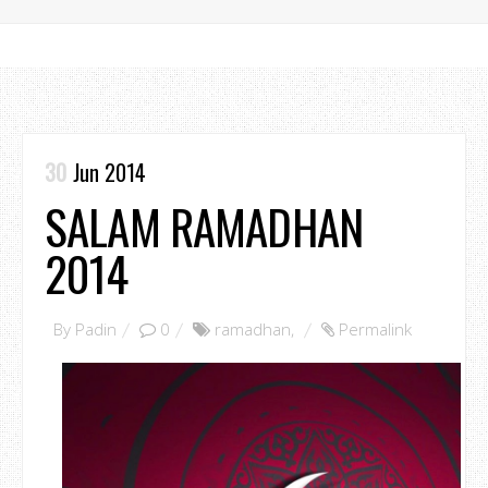
30
Jun 2014
SALAM RAMADHAN
2014
By
Padin
0
ramadhan
,
Permalink