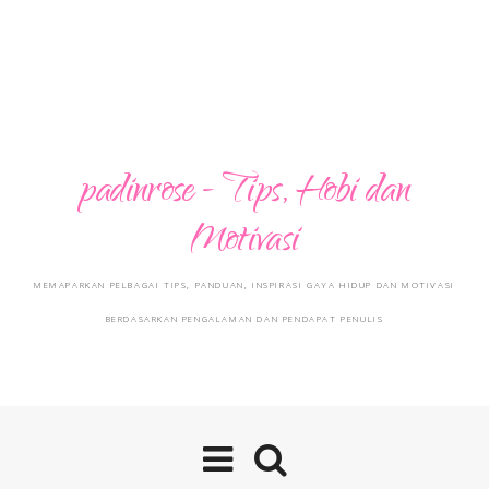
padinrose - Tips, Hobi dan
Motivasi
MEMAPARKAN PELBAGAI TIPS, PANDUAN, INSPIRASI GAYA HIDUP DAN MOTIVASI
BERDASARKAN PENGALAMAN DAN PENDAPAT PENULIS