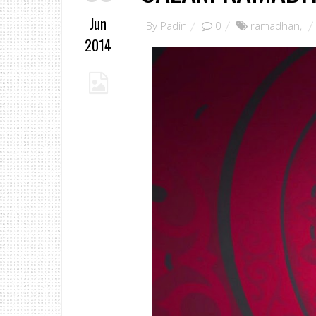
Jun
By
Padin
0
ramadhan
,
2014