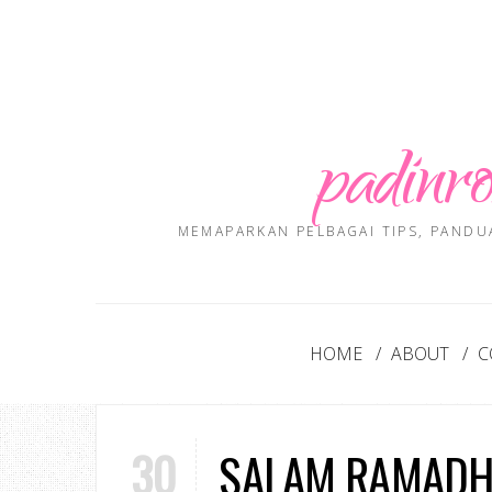
padinro
MEMAPARKAN PELBAGAI TIPS, PANDU
HOME
ABOUT
C
30
SALAM RAMADH