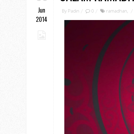
Jun
By
Padin
0
ramadhan
,
2014