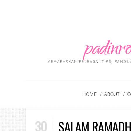
padinro
MEMAPARKAN PELBAGAI TIPS, PANDU
HOME
ABOUT
C
30
SALAM RAMADH