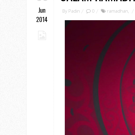
Jun
By
Padin
0
ramadhan
,
2014