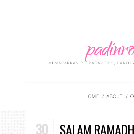
padinro
MEMAPARKAN PELBAGAI TIPS, PANDU
HOME
ABOUT
C
30
SALAM RAMADH